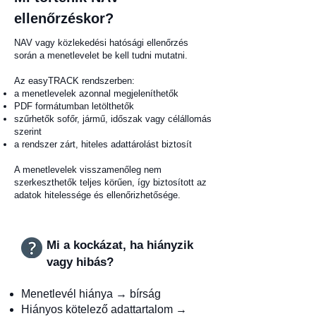
ellenőrzéskor?
NAV vagy közlekedési hatósági ellenőrzés
során a menetlevelet be kell tudni mutatni.
Az easyTRACK rendszerben:
a menetlevelek azonnal megjeleníthetők
PDF formátumban letölthetők
szűrhetők sofőr, jármű, időszak vagy célállomás
szerint
a rendszer zárt, hiteles adattárolást biztosít
A menetlevelek visszamenőleg nem
szerkeszthetők teljes körűen, így biztosított az
adatok hitelessége és ellenőrizhetősége.
Mi a kockázat, ha hiányzik
vagy hibás?
Menetlevél hiánya → bírság
Hiányos kötelező adattartalom →