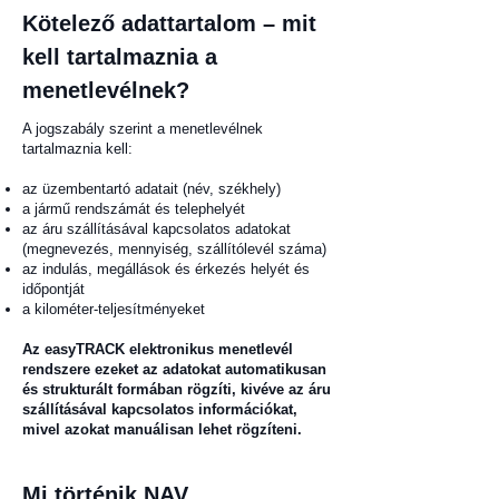
Kötelező adattartalom – mit
kell tartalmaznia a
menetlevélnek?
A jogszabály szerint a menetlevélnek
tartalmaznia kell:
az üzembentartó adatait (név, székhely)
a jármű rendszámát és telephelyét
az áru szállításával kapcsolatos adatokat
(megnevezés, mennyiség, szállítólevél száma)
az indulás, megállások és érkezés helyét és
időpontját
a kilométer-teljesítményeket
Az easyTRACK elektronikus menetlevél
rendszere ezeket az adatokat automatikusan
és strukturált formában rögzíti, kivéve az áru
szállításával kapcsolatos információkat,
mivel azokat manuálisan lehet rögzíteni.
Mi történik NAV