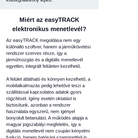
Miért az easyTRACK
elektronikus menetlevél?
Az easyTRACK megoldása nem egy
különálló szoftver, hanem a járműkövetési
rendszer szerves része, így a
járműmozgás és a digitális menetlevél
egyetlen, integrált felületen kezelhető.
A felület átlátható és könnyen kezelhető, a
mobilalkalmazás pedig lehetővé teszi a
szállítással kapcsolatos adatok gyors
rögzítését. Igény esetén oktatást is
biztosítunk, azonban a rendszer
használata egyszerű, nem igényel
bonyolult betanulást. A működés alapja a
magyar jogszabályi megfelelés, így a
digitális menetlevél nem csupán kényelmi
funkció, hanem hatósági szempontból is