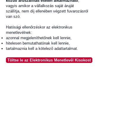
közúti áruszállítás esetén alkalmazható
,
vagyis amikor a vállalkozás saját áruját
szállítja, nem díj ellenében végzett fuvarozásról
van szó.
Hatósági ellenőrzéskor az elektronikus
menetlevélnek:
azonnal megjeleníthetőnek kell lennie,
hitelesen bemutathatónak kell lennie,
tartalmaznia kell a kötelező adattartalmat.
Töltse le az Elektronikus Menetlevél Kisokost