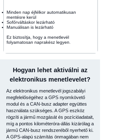
Minden nap éjfélkor automatikusan
mentésre kerül
Sofőrváltáskor lezárható
Manuálisan is lezárható
Ez biztosítja, hogy a menetlevél
folyamatosan naprakész legyen.
Hogyan lehet aktiválni az
elektronikus menetlevelet?
Az elektronikus menetlevél jogszabályi
megfelelőségéhez a GPS nyomkövető
modul és a CAN-busz adapter együttes
használata szükséges. A GPS eszköz
rögzíti a jármű mozgását és pozícióadatait,
míg a pontos kilométeróra-állás kizárólag a
jármű CAN-busz rendszeréből nyerhető ki.
A GPS-alapú számítás önmagában nem