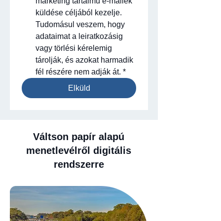
marketing tartalmú e-mailek 
küldése céljából kezelje. 
Tudomásul veszem, hogy 
adataimat a leiratkozásig 
vagy törlési kérelemig 
tárolják, és azokat harmadik 
fél részére nem adják át.
*
Elküld
Váltson papír alapú
menetlevélről digitális
rendszerre