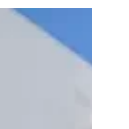
Semmelweis Egyetem flottájában – átláthatóság,
sofőrazonosítás és bizonyítható működés.