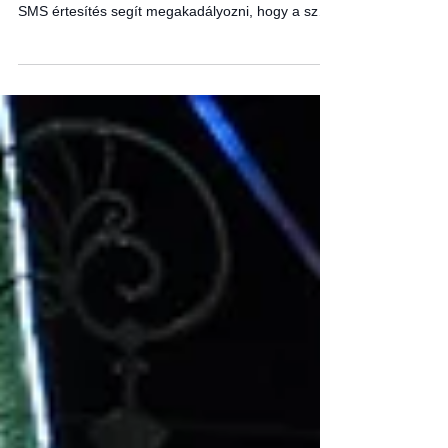
Egy dunai acéltestű kishajó GPS-nyomkövetése
easyTRACK rendszerrel. Terület alapú riasztás és
SMS értesítés segít megakadályozni, hogy a szél
elsodorja a hajót.