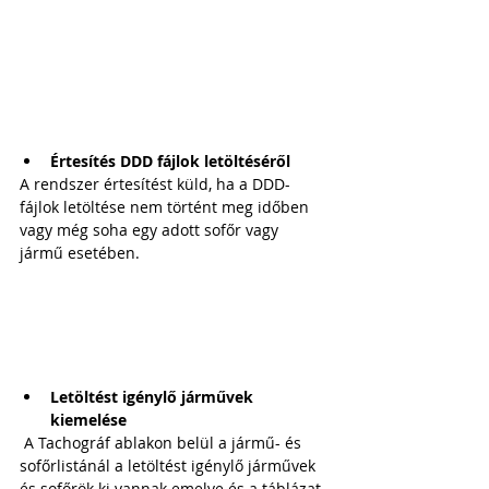
Értesítés DDD fájlok letöltéséről
A rendszer értesítést küld, ha a DDD-
fájlok letöltése nem történt meg időben 
vagy még soha egy adott sofőr vagy 
jármű esetében.
Letöltést igénylő járművek 
kiemelése
 A Tachográf ablakon belül a jármű- és 
sofőrlistánál a letöltést igénylő járművek 
és sofőrök ki vannak emelve és a táblázat  