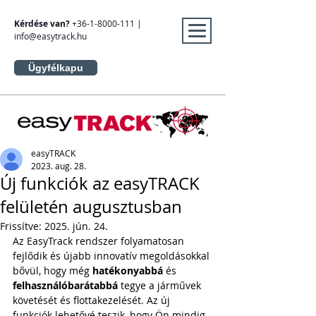
Kérdése van?
+36-1-8000-111
|
info@easytrack.hu
Ügyfélkapu
easyTRACK
2023. aug. 28.
Új funkciók az easyTRACK
felületén augusztusban
Frissítve:
2025. jún. 24.
Az EasyTrack rendszer folyamatosan 
fejlődik és újabb innovatív megoldásokkal 
bővül, hogy még 
hatékonyabbá
 és 
felhasználóbarátabbá
 tegye a járművek 
követését és flottakezelését. Az új 
funkciók lehetővé teszik, hogy Ön mindig 