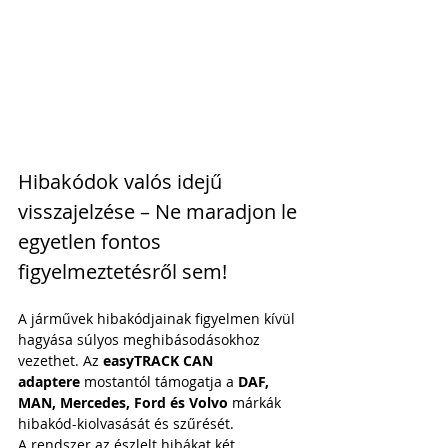
Hibakódok valós idejű 
visszajelzése – Ne maradjon le 
egyetlen fontos 
figyelmeztetésről sem!
A járművek hibakódjainak figyelmen kívül 
hagyása súlyos meghibásodásokhoz 
vezethet. Az 
easyTRACK CAN 
adaptere
 mostantól támogatja a 
DAF, 
MAN, Mercedes, Ford és Volvo
 márkák 
hibakód-kiolvasását és szűrését.
A rendszer az észlelt hibákat két 