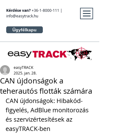
Kérdése van?
+36-1-8000-111
|
info@easytrack.hu
Ügyfélkapu
easyTRACK
2025. jan. 28.
CAN újdonságok a
teherautós flották számára
CAN újdonságok: Hibakód-
figyelés, AdBlue monitorozás 
és szervizértesítések az 
easyTRACK-ben