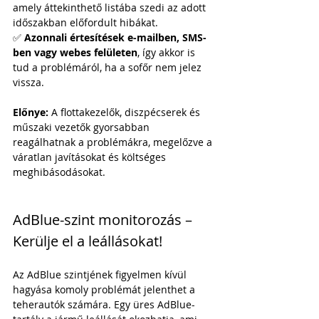
amely áttekinthető listába szedi az adott 
időszakban előfordult hibákat.
✅ 
Azonnali értesítések e-mailben, SMS-
ben vagy webes felületen
, így akkor is 
tud a problémáról, ha a sofőr nem jelez 
vissza.
Előnye:
 A flottakezelők, diszpécserek és 
műszaki vezetők gyorsabban 
reagálhatnak a problémákra, megelőzve a 
váratlan javításokat és költséges 
meghibásodásokat.
AdBlue-szint monitorozás – 
Kerülje el a leállásokat!
Az AdBlue szintjének figyelmen kívül 
hagyása komoly problémát jelenthet a 
teherautók számára. Egy üres AdBlue-