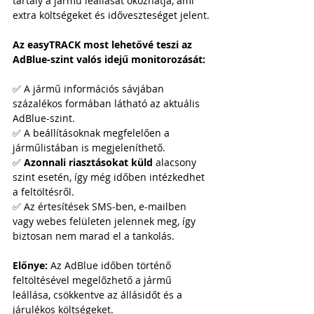
tartály a jármű leállását okozhatja, ami 
extra költségeket és időveszteséget jelent.
Az easyTRACK most lehetővé teszi az 
AdBlue-szint valós idejű monitorozását:
✅ A jármű információs sávjában 
százalékos formában látható az aktuális 
AdBlue-szint.
✅ A beállításoknak megfelelően a 
járműlistában is megjeleníthető.
✅ 
Azonnali riasztásokat küld
 alacsony 
szint esetén, így még időben intézkedhet 
a feltöltésről.
✅ Az értesítések SMS-ben, e-mailben 
vagy webes felületen jelennek meg, így 
biztosan nem marad el a tankolás.
Előnye:
 Az AdBlue időben történő 
feltöltésével megelőzhető a jármű 
leállása, csökkentve az állásidőt és a 
járulékos költségeket.