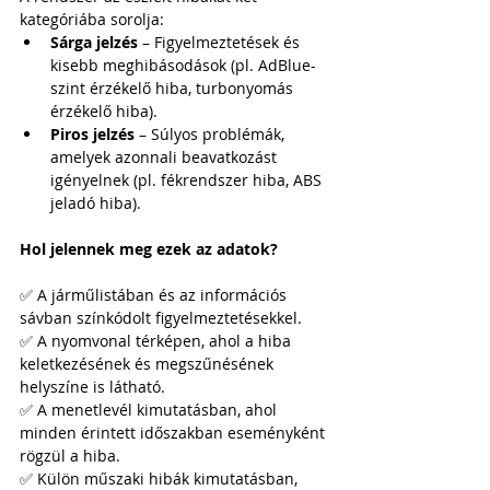
kategóriába sorolja:
Sárga jelzés
 – Figyelmeztetések és 
kisebb meghibásodások (pl. AdBlue-
szint érzékelő hiba, turbonyomás 
érzékelő hiba).
Piros jelzés
 – Súlyos problémák, 
amelyek azonnali beavatkozást 
igényelnek (pl. fékrendszer hiba, ABS 
jeladó hiba).
Hol jelennek meg ezek az adatok?
✅ A járműlistában és az információs 
sávban színkódolt figyelmeztetésekkel.
✅ A nyomvonal térképen, ahol a hiba 
keletkezésének és megszűnésének 
helyszíne is látható.
✅ A menetlevél kimutatásban, ahol 
minden érintett időszakban eseményként 
rögzül a hiba.
✅ Külön műszaki hibák kimutatásban, 