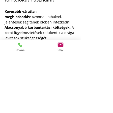
Kevesebb váratlan 
meghibásodás:
 Azonnali hibakód-
jelentések segítenek időben intézkedni.
Alacsonyabb karbantartási költségek:
 A 
korai figyelmeztetések csökkentik a drága 
javítások szükségességét.
Kevesebb állásidő:
 Az AdBlue-szint és a 
szervizelőrejelzés biztosítja a zavartalan 
Phone
Email
működést.
Jobb flottakezelés:
 A valós idejű adatok 
lehetővé teszik a hatékonyabb 
döntéshozatalt és az optimalizált 
járműüzemeltetést.
Ne hagyja ki az easyTRACK legújabb 
fejlesztéseit!
Érdeklődjön most!
További információ
Ajánlatkérés