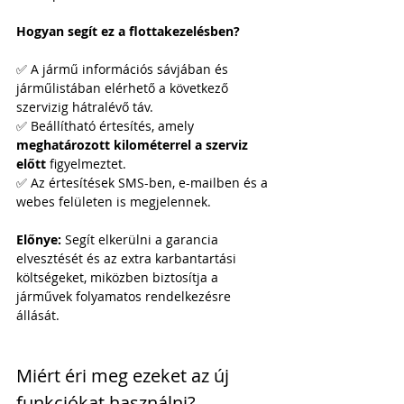
Hogyan segít ez a flottakezelésben?
✅ A jármű információs sávjában és 
járműlistában elérhető a következő 
szervizig hátralévő táv.
✅ Beállítható értesítés, amely 
meghatározott kilométerrel a szerviz 
előtt
 figyelmeztet.
✅ Az értesítések SMS-ben, e-mailben és a 
webes felületen is megjelennek.
Előnye:
 Segít elkerülni a garancia 
elvesztését és az extra karbantartási 
költségeket, miközben biztosítja a 
járművek folyamatos rendelkezésre 
állását.
Miért éri meg ezeket az új 
funkciókat használni?