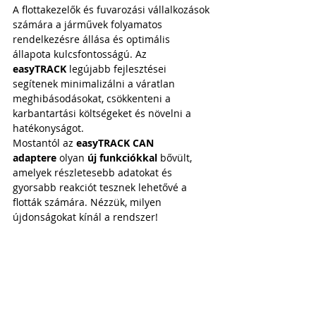
A flottakezelők és fuvarozási vállalkozások 
számára a járművek folyamatos 
rendelkezésre állása és optimális 
állapota kulcsfontosságú. Az 
easyTRACK
 legújabb fejlesztései 
segítenek minimalizálni a váratlan 
meghibásodásokat, csökkenteni a 
karbantartási költségeket és növelni a 
hatékonyságot.
Mostantól az 
easyTRACK CAN 
adaptere
 olyan 
új funkciókkal
 bővült, 
amelyek részletesebb adatokat és 
gyorsabb reakciót tesznek lehetővé a 
flották számára. Nézzük, milyen 
újdonságokat kínál a rendszer!