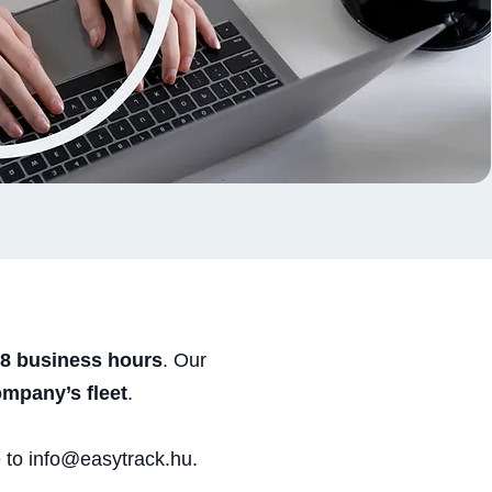
48 business hours
. Our
ompany’s fleet
.
e to
info@easytrack.hu
.