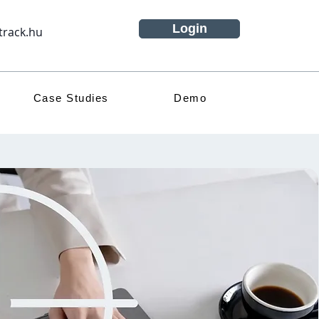
Login
track.hu
Case Studies
Demo