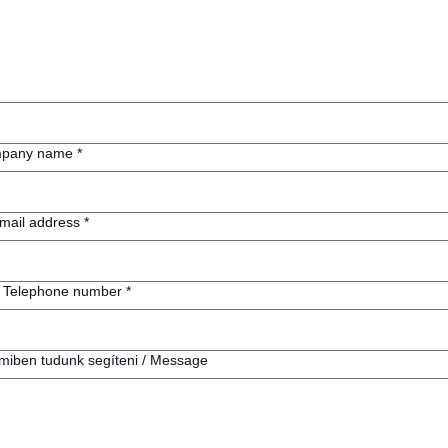
mpany name
*
Email address
*
/ Telephone number
*
, miben tudunk segíteni / Message