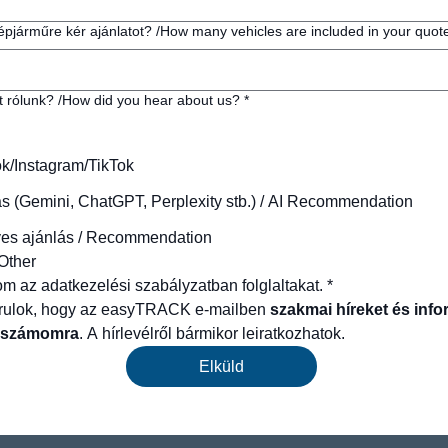
pjárműre kér ajánlatot? /How many vehicles are included in your quot
t rólunk? /How did you hear about us?
*
k/Instagram/TikTok
ás (Gemini, ChatGPT, Perplexity stb.) / AI Recommendation
es ajánlás / Recommendation
Other
m az adatkezelési szabályzatban folglaltakat.
*
rulok, hogy az easyTRACK e-mailben 
szakmai híreket és info
n számomra
. A hírlevélről bármikor leiratkozhatok.
Elküld