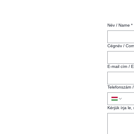
Név / Name
*
Cégnév / Co
E-mail cím / 
Telefonszám 
Kérjük írja le