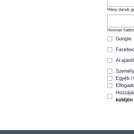
Hány darab gé
Honnan hallot
Google
Faceboo
AI ajánl
Személy
Egyéb / 
Elfogado
Hozzájá
küldjö