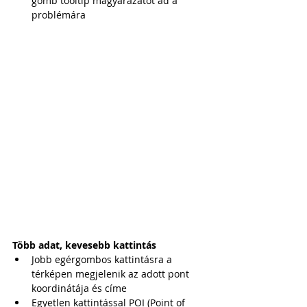
gomb tooltip magyarázatot ad a 
problémára
Több adat, kevesebb kattintás
Jobb egérgombos kattintásra a 
térképen megjelenik az adott pont 
koordinátája és címe
Egyetlen kattintással POI (Point of 