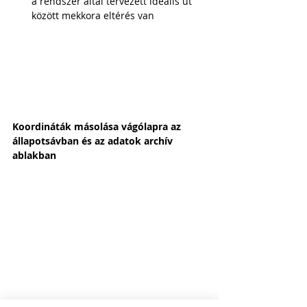
a rendszer által tervezett ideális út 
között mekkora eltérés van
Koordináták másolása vágólapra az 
állapotsávban és az adatok archív 
ablakban