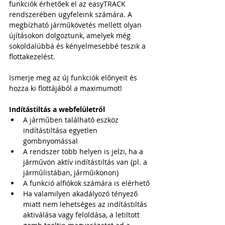
funkciók érhetőek el az easyTRACK 
rendszerében ügyfeleink számára. A 
megbízható járműkövetés mellett olyan 
újításokon dolgoztunk, amelyek még 
sokoldalúbbá és kényelmesebbé teszik a 
flottakezelést.
Ismerje meg az új funkciók előnyeit és 
hozza ki flottájából a maximumot!
Indítástiltás a webfelületről
A járműben található eszköz 
indítástiltása egyetlen 
gombnyomással
A rendszer több helyen is jelzi, ha a 
járművön aktív indítástiltás van (pl. a 
járműlistában, járműikonon)
A funkció alfiókok számára is elérhető
Ha valamilyen akadályozó tényező 
miatt nem lehetséges az indítástiltás 
aktiválása vagy feloldása, a letiltott 