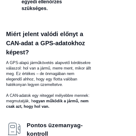
egyedi ellenőrzés
szükséges.
Miért jelent valódi előnyt a
CAN-adat a GPS-adatokhoz
képest?
A GPS-alapú járműkövetés alapvető kérdésekre
válaszol: hol van a jármű, merre ment, mikor állt
meg. Ez értékes – de önmagában nem
elegendő ahhoz, hogy egy flotta valóban
hatékonyan legyen üzemeltetve.
A CAN-adatok egy réteggel mélyebbre mennek:
megmutatják, h
ogyan működik a jármű, nem
csak azt, hogy hol van.
Pontos üzemanyag-
kontroll