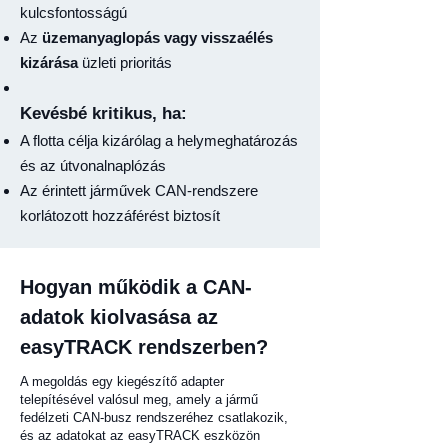
kulcsfontosságú
Az
üzemanyaglopás vagy visszaélés
kizárása
üzleti prioritás
Kevésbé kritikus, ha:
A flotta célja kizárólag a helymeghatározás
és az útvonalnaplózás
Az érintett járművek CAN-rendszere
korlátozott hozzáférést biztosít
Hogyan működik a CAN-
adatok kiolvasása az
easyTRACK rendszerben?
A megoldás egy kiegészítő adapter
telepítésével valósul meg, amely a jármű
fedélzeti CAN-busz rendszeréhez csatlakozik,
és az adatokat az easyTRACK eszközön