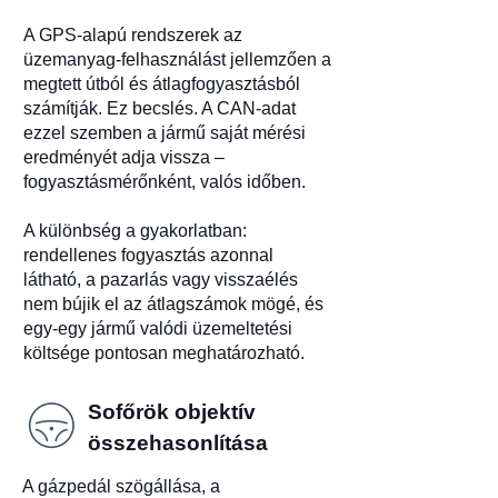
A GPS-alapú rendszerek az
üzemanyag-felhasználást jellemzően a
megtett útból és átlagfogyasztásból
számítják. Ez becslés. A CAN-adat
ezzel szemben a jármű saját mérési
eredményét adja vissza –
fogyasztásmérőnként, valós időben.
A különbség a gyakorlatban:
rendellenes fogyasztás azonnal
látható, a pazarlás vagy visszaélés
nem bújik el az átlagszámok mögé, és
egy-egy jármű valódi üzemeltetési
költsége pontosan meghatározható.
Sofőrök objektív
összehasonlítása
A gázpedál szögállása, a