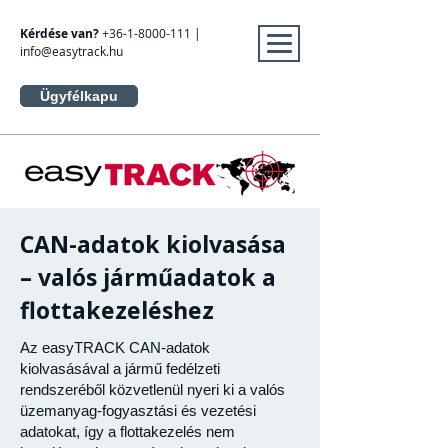
Kérdése van?
+36-1-8000-111
|
info@easytrack.hu
Ügyfélkapu
CAN-adatok kiolvasása
– valós járműadatok a
flottakezeléshez
Az easyTRACK CAN-adatok
kiolvasásával a jármű fedélzeti
rendszeréből közvetlenül nyeri ki a valós
üzemanyag-fogyasztási és vezetési
adatokat, így a flottakezelés nem