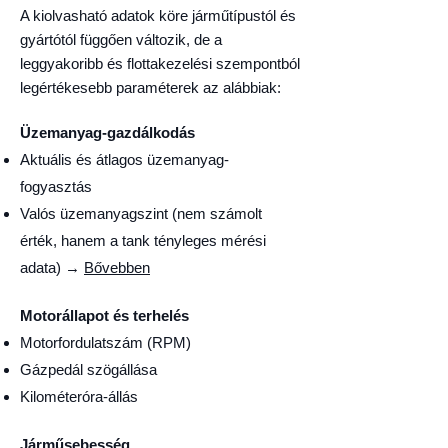
A kiolvasható adatok köre járműtípustól és
gyártótól függően változik, de a
leggyakoribb és flottakezelési szempontból
legértékesebb paraméterek az alábbiak:
Üzemanyag-gazdálkodás
Aktuális és átlagos üzemanyag-
fogyasztás
Valós üzemanyagszint (nem számolt
érték, hanem a tank tényleges mérési
adata) →
Bővebben
Motorállapot és terhelés
Motorfordulatszám (RPM)
Gázpedál szögállása
Kilométeróra-állás
Járműsebesség