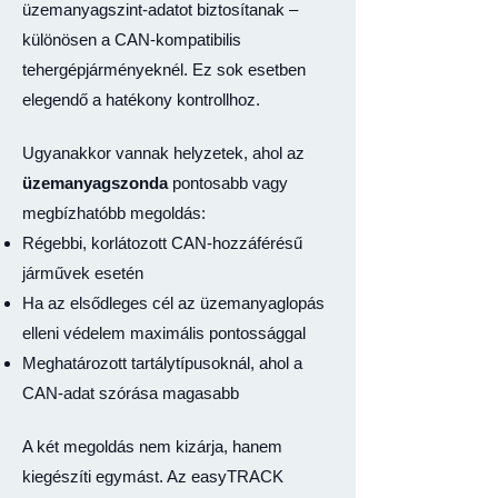
üzemanyagszint-adatot biztosítanak –
különösen a CAN-kompatibilis
tehergépjárményeknél. Ez sok esetben
elegendő a hatékony kontrollhoz.
Ugyanakkor vannak helyzetek, ahol az
üzemanyagszonda
pontosabb vagy
megbízhatóbb megoldás:
Régebbi, korlátozott CAN-hozzáférésű
járművek esetén
Ha az elsődleges cél az üzemanyaglopás
elleni védelem maximális pontossággal
Meghatározott tartálytípusoknál, ahol a
CAN-adat szórása magasabb
A két megoldás nem kizárja, hanem
kiegészíti egymást. Az easyTRACK