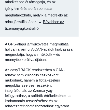
mindkét opciót támogatja, és az
igényfelmérés során pontosan
meghatározható, melyik a megfelelő az
adott járműflottához. →
Bővebben az
üzemanyagkontrollról
A GPS-alapú járműkövetés megmutatja,
hol van a jármű. A CAN-adatok kiolvasása
megmutatja, hogyan működik – és
mennyibe kerül valójában.
Az easyTRACK rendszerben a CAN-
adatok nem különálló eszközként
működnek, hanem a flottakezelési
megoldás szerves részeként
integrálódnak: az üzemanyag-
felügyelethez, a sofőrök értékeléséhez, a
karbantartás tervezéséhez és az
adatvezérelt döntéshozatalhoz egyaránt