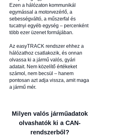
Ezen a hálózaton kommunikál
egymással a motorvezérlő, a
sebességváltó, a műszerfal és
tucatnyi egyéb egység – percenként
több ezer üzenet formájában.
Az easyTRACK rendszer ehhez a
hálózathoz csatlakozik, és onnan
olvassa ki a jármű valós, gyári
adatait. Nem közelítő értékeket
számol, nem becsül – hanem
pontosan azt adja vissza, amit maga
a jármű mér.
Milyen valós járműadatok
olvashatók ki a CAN-
rendszerből?