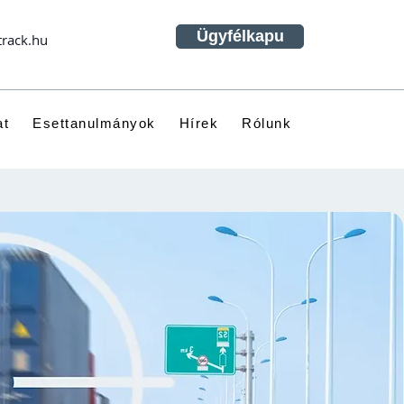
Ügyfélkapu
track.hu
at
Esettanulmányok
Hírek
Rólunk