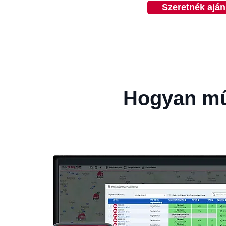
Szeretnék aján
Hogyan műk