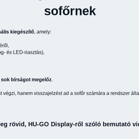
sofőrnek
ális kiegészítő
, amely:
ről,
g- és LED-riasztás),
 sok bírságot megelőz
.
 végzi, hanem visszajelzést ad a sofőr számára a rendszer álla
eg rövid, HU-GO Display-ről szóló bemutató vi