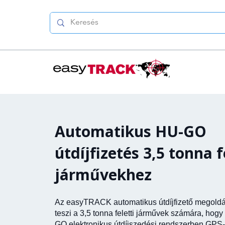
Automatikus HU-GO
útdíjfizetés 3,5 tonna f
járművekhez
Az easyTRACK automatikus útdíjfizető megoldá
teszi a 3,5 tonna feletti járművek számára, hog
GO elektronikus útdíjszedési rendszerben GPS-