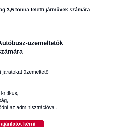
lag 3,5 tonna feletti járművek számára
.
Autóbusz-üzemeltetők
számára
i járatokat üzemeltető
kritikus,
ság,
dni az adminisztrációval.
ajánlatot kérni