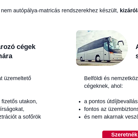
 nem autópálya-matricás rendszerekhez készült,
kizáró
rozó cégek
mára
tát üzemeltető
Belföldi és nemzetköz
cégeknek, ahol:
fizetős utakon,
a pontos útdíjbevallás 
bírságokat,
fontos az üzembizton
trációt a sofőrök
és nem akarnak vesző
Szeretnék 