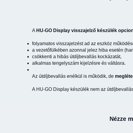
A
HU-GO Display visszajelző készülék
opcion
folyamatos visszajelzést ad az eszköz működésé
a vezetőfülkében azonnal jelez hiba esetén (han
csökkenti a hibás útdíjbevallás kockázatát,
alkalmas tengelyszám kijelzésre és váltásra.
Az útdíjbevallás enélkül is működik, de
megléte
A HU-GO Display készülék nem az útdíjbevallást
Nézze m