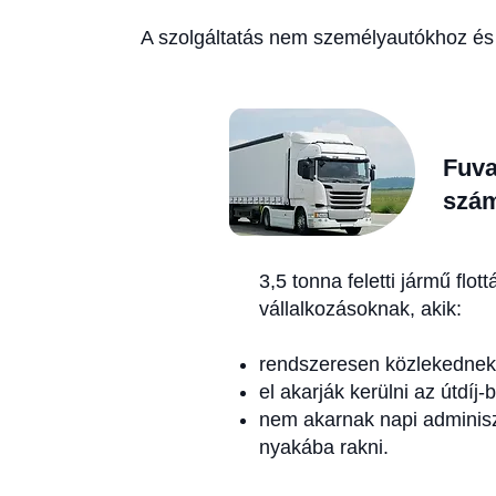
A szolgáltatás nem személyautókhoz és
Fuva
szá
3,5 tonna feletti jármű flot
vállalkozásoknak, akik:
rendszeresen közlekednek 
el akarják kerülni az útdíj-
nem akarnak napi adminisz
nyakába rakni.