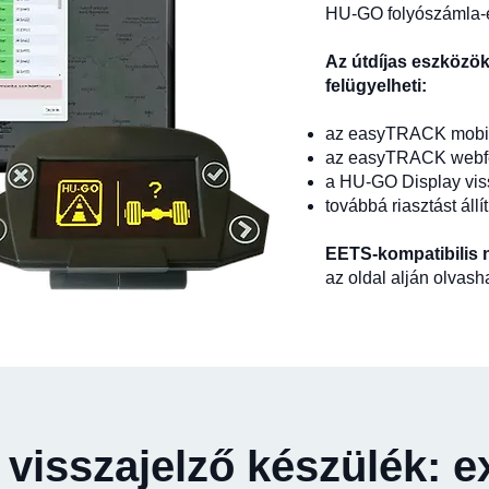
HU-GO folyószámla-e
Az útdíjas eszközök
felügyelheti:
az easyTRACK mobil
az easyTRACK webfe
a HU-GO Display vis
továbbá riasztást áll
EETS-kompatibilis n
az oldal alján olvash
visszajelző készülék: ex