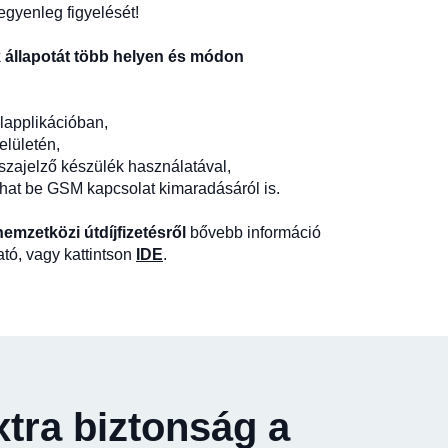
gyenleg figyelését!
 állapotát több helyen és módon
applikációban,
lületén,
szajelző készülék használatával,
íthat be GSM kapcsolat kimaradásáról is.
emzetközi útdíjfizetésről
bővebb információ
ató, vagy kattintson
IDE
.
tra biztonság a