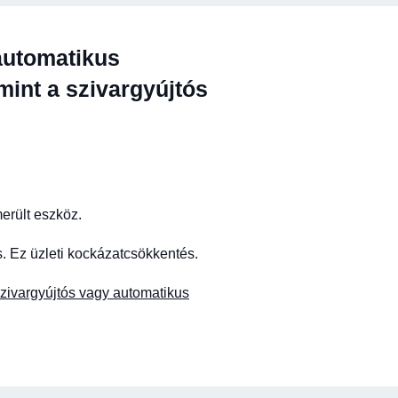
 automatikus
 mint a szivargyújtós
merült eszköz.
 Ez üzleti kockázatcsökkentés.
zivargyújtós vagy automatikus