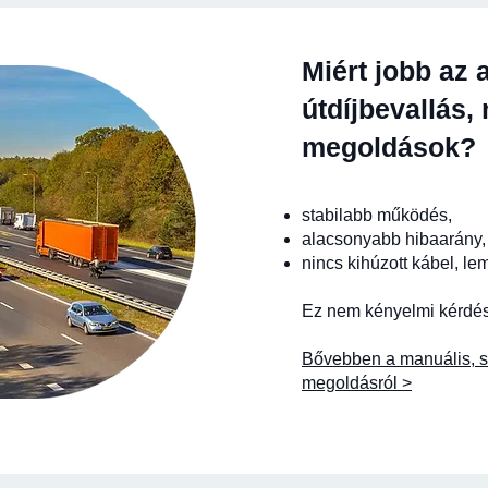
Miért jobb az
útdíjbevallás,
megoldások?
stabilabb működés,
alacsonyabb hibaarány,
nincs kihúzott kábel, le
Ez nem kényelmi kérdés.
Bővebben a manuális, s
megoldásról >