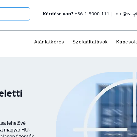
Kérdése van?
+36-1-8000-111
|
info@easy
Ajánlatkérés
Szolgáltatások
Kapcsol
eletti
sa lehetővé
y a magyar HU-
alapon fizessék