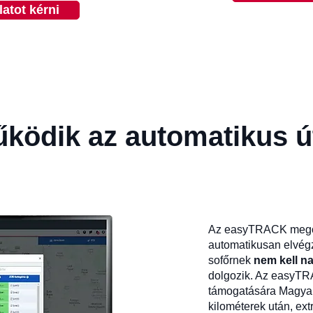
latot kérni
ödik az automatikus út
Az easyTRACK meg
automatikusan elvégzi
sofőrnek
nem kell n
dolgozik. Az easyTRA
támogatására Magyar
kilométerek után, extr