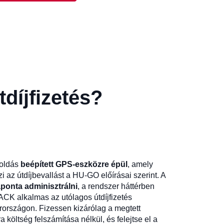
díjfizetés?
oldás
beépített GPS-eszközre épül
, amely
 az útdíjbevallást a HU-GO előírásai szerint. A
aponta adminisztrálni
, a rendszer háttérben
CK alkalmas az utólagos útdíjfizetés
országon. Fizessen kizárólag a megtett
a költség felszámítása nélkül, és felejtse el a