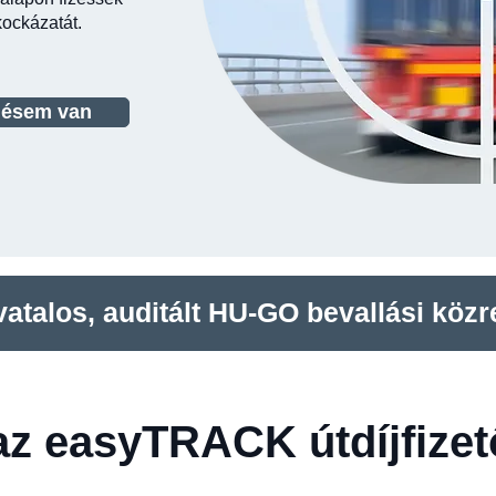
kockázatát.
désem van
talos, auditált HU-GO bevallási köz
az easyTRACK útdíjfizet