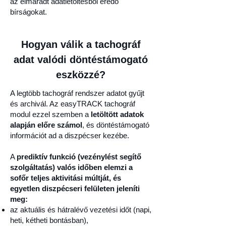
az elmaradt adatletöltésből eredő
bírságokat.
Hogyan válik a tachográf
adat valódi döntéstámogató
eszközzé?
A legtöbb tachográf rendszer adatot gyűjt
és archivál. Az easyTRACK tachográf
modul ezzel szemben a
letöltött adatok
alapján előre számol
, és döntéstámogató
információt ad a diszpécser kezébe.
A
prediktív funkció (vezénylést segítő
szolgáltatás) valós időben elemzi a
sofőr teljes aktivitási múltját, és
egyetlen diszpécseri felületen jeleníti
meg:
az aktuális és hátralévő vezetési időt (napi,
heti, kétheti bontásban),