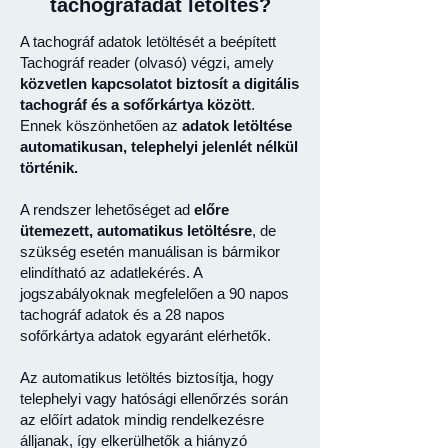
tachográfadat letöltés?
A tachográf adatok letöltését a beépített
Tachográf reader (olvasó) végzi, amely
közvetlen kapcsolatot biztosít a digitális
tachográf és a sofőrkártya között
.
Ennek köszönhetően az
adatok letöltése
automatikusan, telephelyi jelenlét nélkül
történik.
A rendszer lehetőséget ad
előre
ütemezett, automatikus letöltésre
, de
szükség esetén manuálisan is bármikor
elindítható az adatlekérés. A
jogszabályoknak megfelelően a 90 napos
tachográf adatok és a 28 napos
sofőrkártya adatok egyaránt elérhetők.
Az automatikus letöltés biztosítja, hogy
telephelyi vagy hatósági ellenőrzés során
az előírt adatok mindig rendelkezésre
álljanak, így elkerülhetők a hiányzó