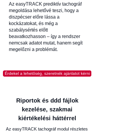
Az easyTRACK prediktív tachográf
megoldása lehetővé teszi, hogy a
diszpécser előre lássa a
kockázatokat, és még a
szabálysértés előtt
beavatkozhasson – így a rendszer
nemcsak adatot mutat, hanem segít
megelőzni a problémát.
Érdekel a lehetőség, szeretnék ajánlatot kérni
Riportok és ddd fájlok
kezelése, szakmai
kiértékelési háttérrel
Az easyTRACK tachográf modul részletes