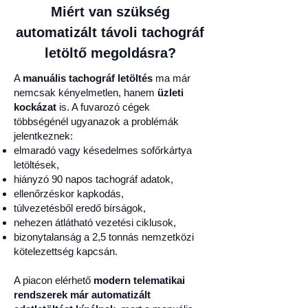
Miért van szükség
automatizált távoli tachográf
letöltő megoldásra?
A
manuális tachográf letöltés
ma már
nemcsak kényelmetlen, hanem
üzleti
kockázat
is. A fuvarozó cégek
többségénél ugyanazok a problémák
jelentkeznek:
elmaradó vagy késedelmes sofőrkártya
letöltések,
hiányzó 90 napos tachográf adatok,
ellenőrzéskor kapkodás,
túlvezetésből eredő bírságok,
nehezen átlátható vezetési ciklusok,
bizonytalanság a 2,5 tonnás nemzetközi
kötelezettség kapcsán.
A piacon elérhető
modern telematikai
rendszerek már automatizált