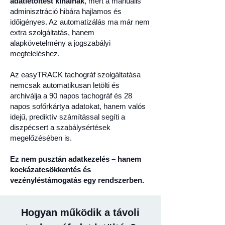
adatletöltést kínálnak
, mert a manuális
adminisztráció hibára hajlamos és
időigényes. Az automatizálás ma már nem
extra szolgáltatás, hanem
alapkövetelmény a jogszabályi
megfeleléshez.
Az easyTRACK tachográf szolgáltatása
nemcsak automatikusan letölti és
archiválja a 90 napos tachográf és 28
napos sofőrkártya adatokat, hanem valós
idejű, prediktív számítással segíti a
diszpécsert a szabálysértések
megelőzésében is.
Ez nem pusztán adatkezelés – hanem
kockázatcsökkentés és
vezényléstámogatás egy rendszerben.
Hogyan működik a távoli