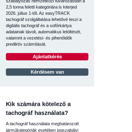
szabályozás nemzetközi fuvarozásban a
2,5 tonna feletti kategóriára is kiterjed
2026. július 1-től. Az easyTRACK
tachográf szolgáltatása lehetővé teszi a
digitális tachográf és a sofőrkártya
adatainak távoli, automatikus letöltését,
valamint a vezetési- és pihenőidők
prediktív számítását.
Ajánlatkérés
Kérdésem van
Kik számára kötelező a
tachográf használata?
A tachográf használata meghatározott
járműkategóriák esetében jogszabályi