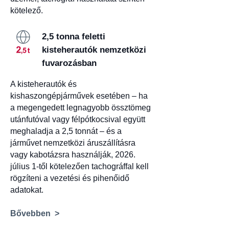
kötelező.
2,5 tonna feletti
kisteherautók nemzetközi
fuvarozásban
A kisteherautók és
kishaszongépjárművek esetében – ha
a megengedett legnagyobb össztömeg
utánfutóval vagy félpótkocsival együtt
meghaladja a 2,5 tonnát – és a
járművet nemzetközi áruszállításra
vagy kabotázsra használják, 2026.
július 1-től kötelezően tachográffal kell
rögzíteni a vezetési és pihenőidő
adatokat.
Bővebben >