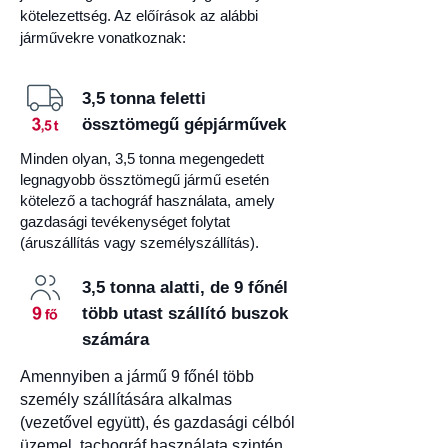
kötelezettség. Az előírások az alábbi
járművekre vonatkoznak:
3,5 tonna feletti
össztömegű gépjárművek
Minden olyan, 3,5 tonna megengedett
legnagyobb össztömegű jármű esetén
kötelező a tachográf használata, amely
gazdasági tevékenységet folytat
(áruszállítás vagy személyszállítás).
3,5 tonna alatti, de 9 főnél
több utast szállító buszok
számára
Amennyiben a jármű 9 főnél több
személy szállítására alkalmas
(vezetővel együtt), és gazdasági célból
üzemel, tachográf használata szintén