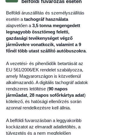
belföldi fuvarozás esetén
Belföldi áruszállítás és személyszállítás
esetén a
tachográf használata
alapvetően a
3,5 tonna megengedett
legnagyobb össztömeg feletti,
gazdasági tevékenységet végző
járművekre vonatkozik, valamint a 9
főnél több utast szállító autóbuszokra
.
A vezetési- és pihenőidők betartását az
EU 561/2006/EK rendelet szabályozza,
amely Magyarországon is közvetlenül
alkalmazandó. A digitális tachográf adatok
rendszeres letöltése (
90 napos
járműadat, 28 napos sofőrkártya adat
)
kötelező, és hatósági ellenőrzés során
azonnal rendelkezésre kell állnia.
A belföldi fuvarozásban a leggyakoribb
kockázatot az elmaradt adatletöltés, a
túlvezetés és a nem megfelelően