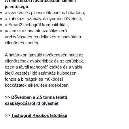
A nemzetközi fuvarozásban kiemelt
jelentőségű:
a vezetési és pihenőidők pontos betartása,
a kabotázs szabályok nyomon követése,
a Smart2 tachográf kompatibilitás,
valamint az adatok szabályszerű
archiválása és rendelkezésre bocsátása
ellenőrzés esetén.
A határokon átnyúló tevékenység miatt az
ellenőrzések gyakoribbak és szigorúbbak,
ezért a távoli tachográf letöltés és a valós
idejű vezetési idő számítás különösen
fontos a bírságok és működési
kockázatok elkerülése érdekében.
>>
Bővebben a 2,5 tonna feletti
szabályozásról itt olvashat
>>
Tachográf Kisokos letöltése