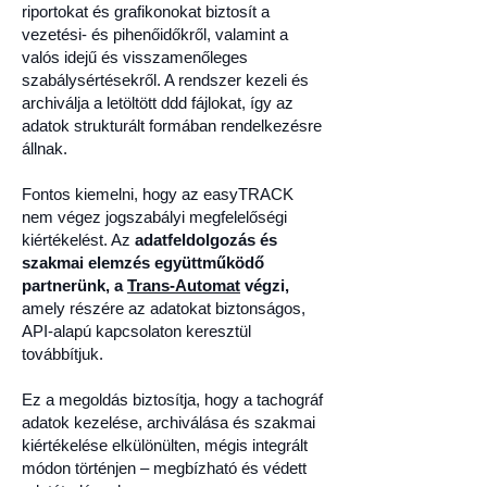
riportokat és grafikonokat biztosít a
vezetési- és pihenőidőkről, valamint a
valós idejű és visszamenőleges
szabálysértésekről. A rendszer kezeli és
archiválja a letöltött ddd fájlokat, így az
adatok strukturált formában rendelkezésre
állnak.
Fontos kiemelni, hogy az easyTRACK
nem végez jogszabályi megfelelőségi
kiértékelést. Az
adatfeldolgozás és
szakmai elemzés együttműködő
partnerünk, a
Trans-Automat
végzi,
amely részére az adatokat biztonságos,
API-alapú kapcsolaton keresztül
továbbítjuk.
Ez a megoldás biztosítja, hogy a tachográf
adatok kezelése, archiválása és szakmai
kiértékelése elkülönülten, mégis integrált
módon történjen – megbízható és védett