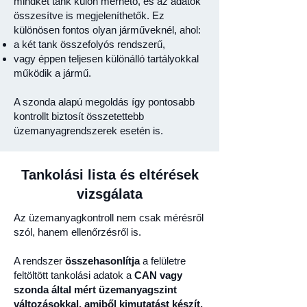
mindkét tank külön mérhető, és az adatok
összesítve is megjeleníthetők. Ez
különösen fontos olyan járműveknél, ahol:
a két tank összefolyós rendszerű,
vagy éppen teljesen különálló tartályokkal
működik a jármű.
A szonda alapú megoldás így pontosabb
kontrollt biztosít összetettebb
üzemanyagrendszerek esetén is.
Tankolási lista és eltérések
vizsgálata
Az üzemanyagkontroll nem csak mérésről
szól, hanem ellenőrzésről is.
A rendszer
összehasonlítja
a felületre
feltöltött tankolási adatok a
CAN vagy
szonda által mért üzemanyagszint
változásokkal, amiből kimutatást készít.