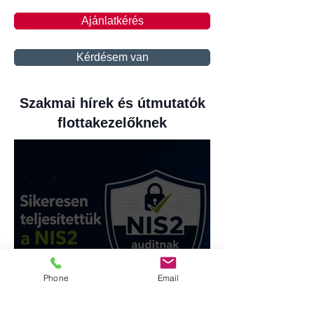
Ajánlatkérés
Kérdésem van
Szakmai hírek és útmutatók
flottakezelőknek
NIS2 alapú kiberbiztonsági
Phone
Email
audit: új mérföldkő az
easyTRACK