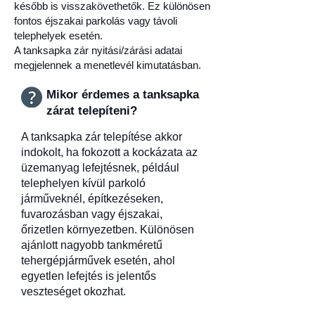
később is visszakövethetők. Ez különösen
fontos éjszakai parkolás vagy távoli
telephelyek esetén.
A tanksapka zár nyitási/zárási adatai
megjelennek a menetlevél kimutatásban.
Mikor érdemes a tanksapka
zárat telepíteni?
A tanksapka zár telepítése akkor
indokolt, ha fokozott a kockázata az
üzemanyag lefejtésnek, például
telephelyen kívül parkoló
járműveknél, építkezéseken,
fuvarozásban vagy éjszakai,
őrizetlen környezetben. Különösen
ajánlott nagyobb tankméretű
tehergépjárművek esetén, ahol
egyetlen lefejtés is jelentős
veszteséget okozhat.