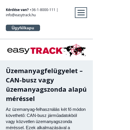
Kérdése van?
+36-1-8000-111
|
info@easytrack.hu
Ügyfélkapu
​Üzemanyagfelügyelet –
CAN-busz vagy
üzemanyagszonda alapú
méréssel
Az üzemanyag-felhasználás két fő módon
követhető: CAN-busz járműadatokból
vagy közvetlen üzemanyagszonda
méréssel. Ezek alkalmazásával a