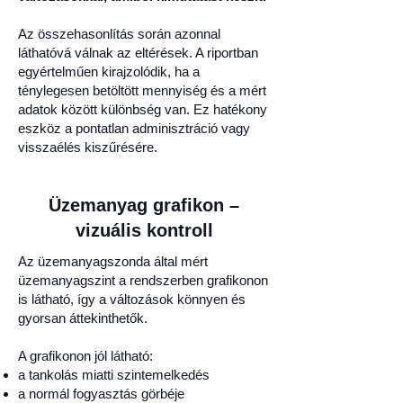
Az összehasonlítás során azonnal
láthatóvá válnak az eltérések. A riportban
egyértelműen kirajzolódik, ha a
ténylegesen betöltött mennyiség és a mért
adatok között különbség van. Ez hatékony
eszköz a pontatlan adminisztráció vagy
visszaélés kiszűrésére.
Üzemanyag grafikon –
vizuális kontroll
Az üzemanyagszonda által mért
üzemanyagszint a rendszerben grafikonon
is látható, így a változások könnyen és
gyorsan áttekinthetők.
A grafikonon jól látható:
a tankolás miatti szintemelkedés
a normál fogyasztás görbéje