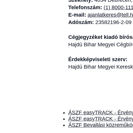
Székhely:
4034 Debrecen, 
Telefonszám:
(1) 8000-11
E-mail:
ajanlatkeres@tell.
Adószám:
23582196-2-09
Cégjegyzéket kiadó bíró
Hajdú Bihar Megyei Cégbí
Érdekképviseleti szerv:
Hajdú Bihar Megyei Keresk
ÁSZF easyTRACK - Érvénye
ÁSZF easyTRACK - Érvénye
ÁSZF Bevallási közreműköd