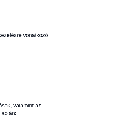
ó
tkezelésre vonatkozó
tások, valamint az
lapján: