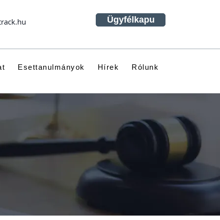
Ügyfélkapu
track.hu
at
Esettanulmányok
Hírek
Rólunk