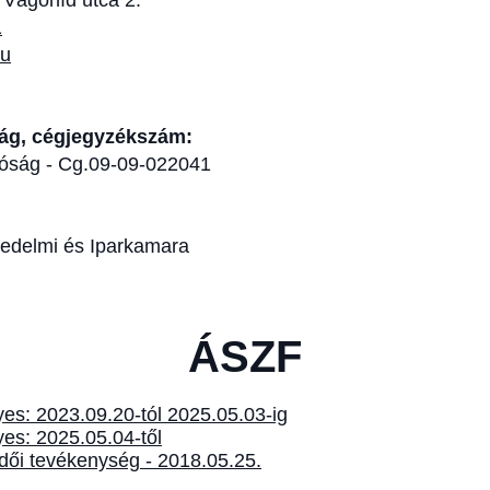
Vágóhíd utca 2.
1
hu
ság, cégjegyzékszám:
róság - Cg.09-09-022041
edelmi és Iparkamara
ÁSZF
s: 2023.09.20-tól 2025.05.03-ig
s: 2025.05.04-től
ői tevékenység - 2018.05.25.