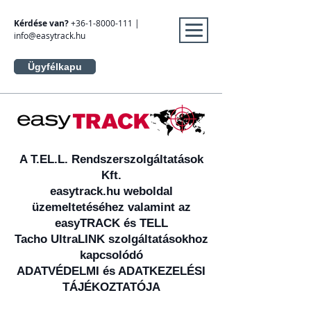
Kérdése van?
+36-1-8000-111
|
info@easytrack.hu
Ügyfélkapu
A T.EL.L. Rendszerszolgáltatások
Kft.
easytrack.hu weboldal
üzemeltetéséhez valamint az
easyTRACK és TELL
Tacho UltraLINK szolgáltatásokhoz
kapcsolódó
ADATVÉDELMI és ADATKEZELÉSI
TÁJÉKOZTATÓJA