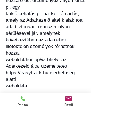
hozzáférést eredményezi. Ilyen lehet
pl. egy
külső behatás pl. hacker támadás,
amely az Adatkezelő által kialakított
adatbiztonsági rendszer olyan
sérülésével jár, amelynek
következtében az adatokhoz
illetéktelen személyek férhetnek
hozzá.
weboldal/honlap/webhely: az
Adatkezelő által üzemeltetett
https://easytrack.hu elérhetőség
alatti
weboldala.
közösségi oldal:
az Adatkezelő által
Phone
Email
felügyelt, gondozott Facebook oldal
Felhasználó:
Az EasyTRACK és a
TELL Tacho UltraLINK szolgáltatások