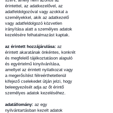
szerv, amely nem azonos az
érintettel, az adatkezelővel, az
adatfeldolgozóval vagy azokkal a
személyekkel, akik az adatkezelő
vagy adatfeldolgozó közvetlen
irányítása alatt a személyes adatok
kezelésére felhatalmazást kaptak.
az érintett hozzájárulása:
az
érintett akaratának önkéntes, konkrét
és megfelelő tájékoztatáson alapuló
és egyértelmű kinyilvánítása,
amellyel az érintett nyilatkozat vagy
a megerősítést félreérthetetlenül
kifejező cselekedet útján jelzi, hogy
beleegyezését adja az őt érintő
személyes adatok kezeléséhez.
adatállomány:
az egy
nyilvántartásban kezelt adatok