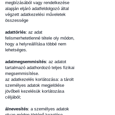
megbízásából vagy rendelkezése
alapján eljáró adatfeldolgozó által
végzett adatkezelési műveletek
összessége
adattörlés
: az adat
felismerhetetlenné tétele oly módon,
hogy a helyreállítása többé nem
lehetséges.
adatmegsemmisítés
: az adatot
tartalmazó adathordozó teljes fizikai
megsemmisítése.
az adatkezelés korlátozása: a tárolt
személyes adatok megjelölése
jövőbeli kezelésük korlátozása
céljából;
álnevesítés
: a személyes adatok
olyan módon történő kezelése,