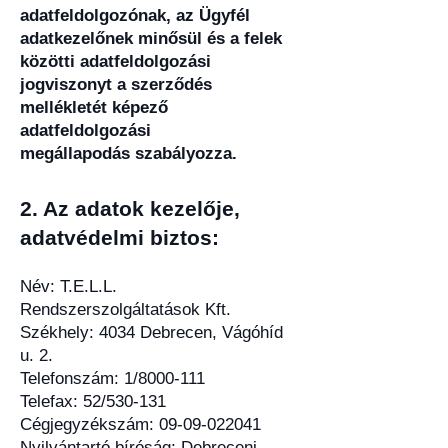
adatfeldolgozónak, az Ügyfél
adatkezelőnek minősül és a felek
közötti adatfeldolgozási
jogviszonyt a szerződés
mellékletét képező
adatfeldolgozási
megállapodás szabályozza.
2. Az adatok ke
zelője,
adatvédelmi biztos:
Név: T.E.L.L.
Rendszerszolgáltatások Kft.
Székhely: 4034 Debrecen, Vágóhíd
u. 2.
Telefonszám: 1/8000-111
Telefax: 52/530-131
Cégjegyzékszám: 09-09-022041
Nyilvántartó bíróság: Debreceni