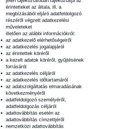
jelen tájékoztatóban tájékoztatja az
érintetteket az általa, ill. a
megbízásából eljáró adatfeldolgozó
részéről végzett adatkezelési
műveleteket
illetően az alábbi információkról:
az adatkezelő elérhetőségeiről
az adatkezelés jogalapjáról
az érintettek köréről
a kezelt adatok köréről, gyűjtésének
forrásáról
az adatkezelés céljáról
az adatkezelés időtartamáról
az adatszolgáltatás elmaradásának
következményéről
adatfeldolgozó személyéről,
adatfeldolgozás céljáról
adattovábbítás esetén az
adattovábbítás címzettjéről
nemzetközi adattovábbítás