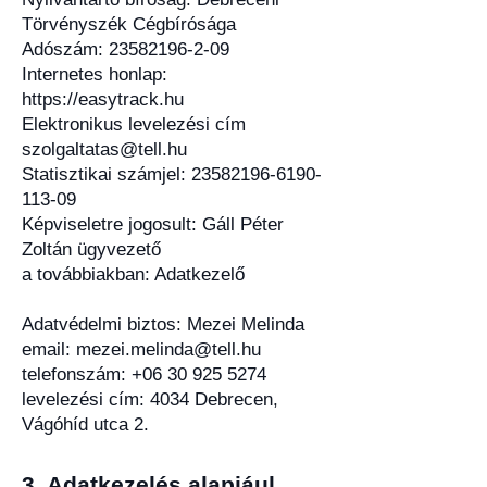
Törvényszék Cégbírósága
Adószám: 23582196-2-09
Internetes honlap:
https://easytrack.hu
Elektronikus levelezési cím
szolgaltatas@tell.hu
Statisztikai számjel: 23582196-6190-
113-09
Képviseletre jogosult: Gáll Péter
Zoltán ügyvezető
a továbbiakban: Adatkezelő
Adatvédelmi biztos: Mezei Melinda
email: mezei.melinda@tell.hu
telefonszám: +06 30 925 5274
levelezési cím: 4034 Debrecen,
Vágóhíd utca 2.
3
.
Adatkezelés alapjául