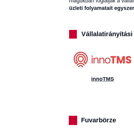
magukban foglalják a válla
üzleti folyamatait egysz
Vállalatirányítás
innoTMS
Fuvarbörze