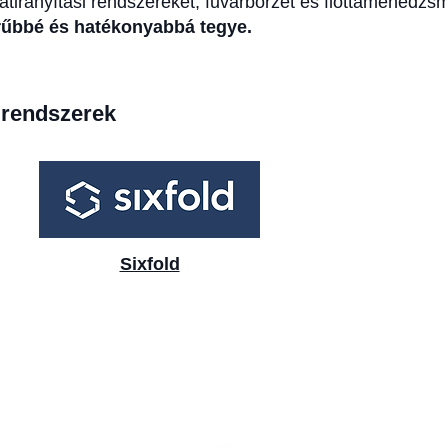
latirányítási rendszereket, fuvarbörzét és flottamenedzs
erűbbé és hatékonyabbá tegye.
i rendszerek
Sixfold