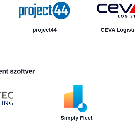
project44
CEVA Logisti
nt szoftver
Simply Fleet