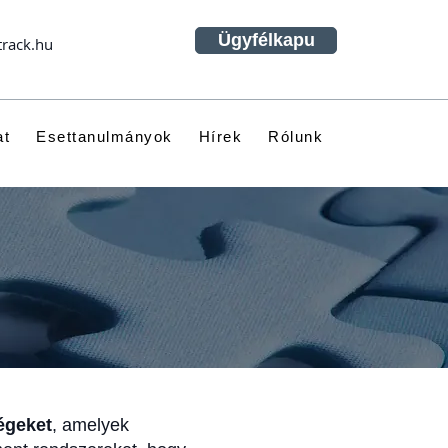
Ügyfélkapu
track.hu
at
Esettanulmányok
Hírek
Rólunk
égeket
, amelyek