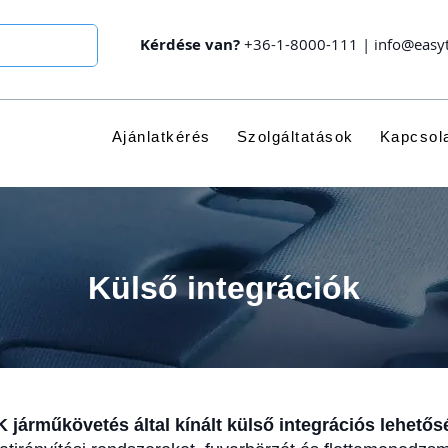
Kérdése van?
+36-1-8000-111
|
info@easy
Ajánlatkérés
Szolgáltatások
Kapcsol
Külső integrációk
járműkövetés által kínált külső integrációs lehetős