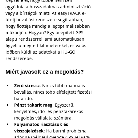
Képzelje el, hogy többé nem kell 
aggódnia a hosszadalmas adminisztráció 
vagy a bírságok miatt! Az easyTRACK e-
útdíj bevallási rendszere segít abban, 
hogy flottája mindig a legoptimálisabban 
működjön. Hogyan? Egy beépített GPS-
alapú rendszerrel, ami automatikusan 
figyeli a megtett kilométereket, és valós 
időben küldi az adatokat a HU-GO 
rendszerébe.
Miért javasolt ez a megoldás?
Zéró stressz
: Nincs több manuális 
bevallás, nincs több elfelejtett fizetési 
határidő.
Pénzt takarít meg
: Egyszerű, 
kényelmes, idő- és pénztakarékos 
megoldás vállalata számára.
Folyamatos riasztások és 
visszajelzések
: Ha bármi probléma 
adódna (például gyenge GPS-jel vagy 