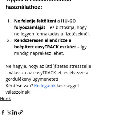
használathoz:
Ne feledje feltölteni a HU-GO 
folyószámláját
 – ez biztosítja, hogy 
ne legyen fennakadás a fizetéseknél.
Rendszeresen ellenőrizze a 
beépített easyTRACK eszközt
 – így 
mindig naprakész lehet.
Ne hagyja, hogy az útdíjfizetés stresszelje 
– válassza az easyTRACK-et, és élvezze a 
gördülékeny ügymenetet!
Kérdése van? 
Kollégáink
 készséggel 
válaszolnak!
Hírek