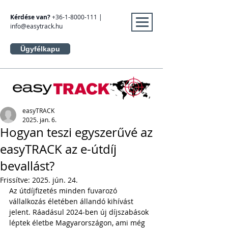
Kérdése van?
+36-1-8000-111
|
info@easytrack.hu
Ügyfélkapu
easyTRACK
2025. jan. 6.
Hogyan teszi egyszerűvé az
easyTRACK az e-útdíj
bevallást?
Frissítve:
2025. jún. 24.
Az útdíjfizetés minden fuvarozó 
vállalkozás életében állandó kihívást 
jelent. Ráadásul 2024-ben új díjszabások 
léptek életbe Magyarországon, ami még 