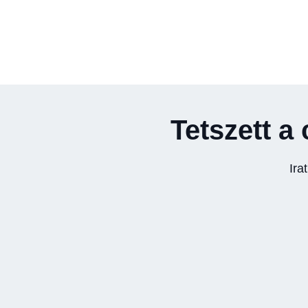
Tetszett a 
Ira
A Trans-Automattal új
szintre emeljük a tachográf
szolgáltatásokat