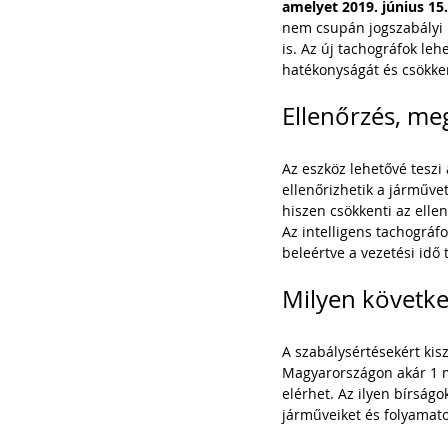
amelyet 2019. június 15.
nem csupán jogszabályi 
is. Az új tachográfok leh
hatékonyságát és csökken
Ellenőrzés, meg
Az eszköz lehetővé teszi 
ellenőrizhetik a járművet
hiszen csökkenti az elle
Az intelligens tachográfo
beleértve a vezetési idő
Milyen követke
A szabálysértésekért kis
Magyarországon akár 1 mi
elérhet. Az ilyen bírság
járműveiket és folyamato