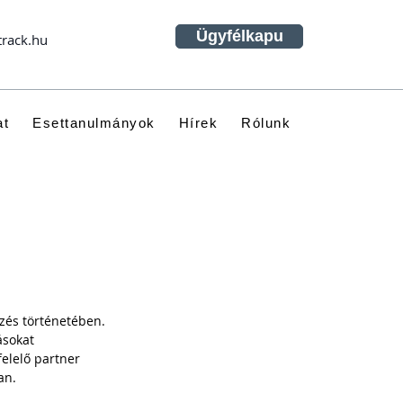
Ügyfélkapu
track.hu
at
Esettanulmányok
Hírek
Rólunk
 
rzés történetében. 
ásokat 
felelő partner 
an.