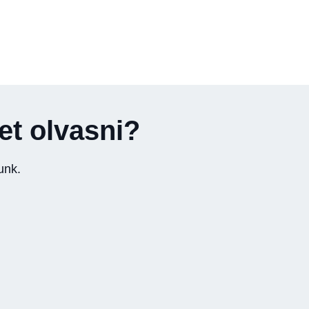
yet olvasni?
unk.
z új tachográf rendelet –
lező az okos tachográf