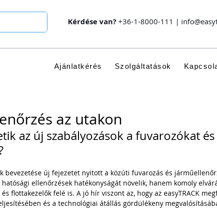
Kérdése van?
+36-1-8000-111
|
info@easy
Ajánlatkérés
Szolgáltatások
Kapcsol
lenőrzés az utakon
tik az új szabályozások a fuvarozókat és
?
k bevezetése új fejezetet nyitott a közúti fuvarozás és járműellenő
 hatósági ellenőrzések hatékonyságát növelik, hanem komoly elvár
s flottakezelők felé is. A jó hír viszont az, hogy az easyTRACK meg
teljesítésében és a technológiai átállás gördülékeny megvalósításáb