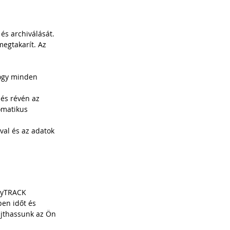
és archiválását. 
egtakarít. Az 
hogy minden 
és révén az 
omatikus 
val és az adatok 
asyTRACK 
en időt és 
újthassunk az Ön 