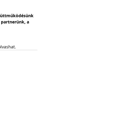
Együttműködésünk 
 partnerünk, a 
olvashat.