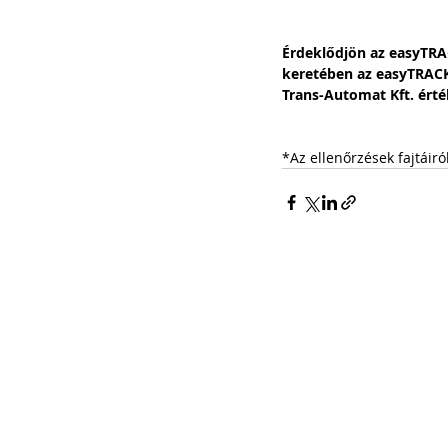
Érdeklődjön az easyTRA
keretében az easyTRACK t
Trans-Automat Kft. érték
*Az ellenőrzések fajtáir