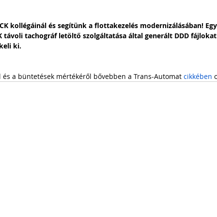
CK kollégáinál és segítünk a flottakezelés modernizálásában! 
ávoli tachográf letöltő szolgáltatása által generált DDD fájlokat
eli ki.
ól és a büntetések mértékéről bővebben a Trans-Automat 
cikkében 