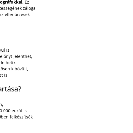
hográfokkal.
 Ez 
tességének záloga 
az ellenőrzések 
ül is 
lőnyt jelenthet, 
lelhetik.
ősen kibővült, 
t is.
artása?
n, 
0 000 eurót is 
őben felkészítsék 