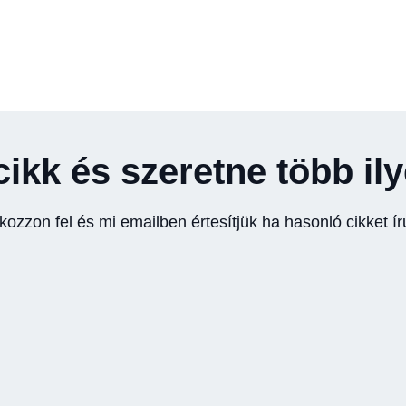
cikk és szeretne több il
tkozzon fel és mi emailben értesítjük ha hasonló cikket ír
Viszlát tachográf korong és
Itt a
régi digitális tachográfok
köte