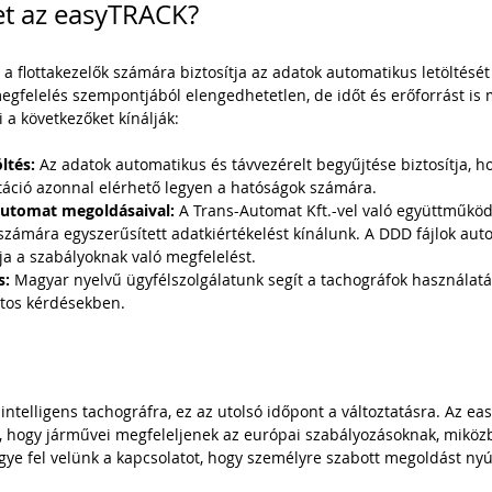
et az easyTRACK?
 flottakezelők számára biztosítja az adatok automatikus letöltését 
gfelelés szempontjából elengedhetetlen, de időt és erőforrást is m
 a következőket kínálják:
ltés:
 Az adatok automatikus és távvezérelt begyűjtése biztosítja, 
ció azonnal elérhető legyen a hatóságok számára.
Automat megoldásaival:
 A Trans-Automat Kft.-vel való együttműköd
zámára egyszerűsített adatkiértékelést kínálunk. A DDD fájlok aut
tja a szabályoknak való megfelelést.
s:
 Magyar nyelvű ügyfélszolgálatunk segít a tachográfok használatá
atos kérdésekben.
intelligens tachográfra, ez az utolsó időpont a változtatásra. Az e
a, hogy járművei megfeleljenek az európai szabályozásoknak, miközb
egye fel velünk a kapcsolatot, hogy személyre szabott megoldást ny