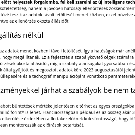
 előtt helyeztek forgalomba, fel kell szerelni az új intelligens tac
kötelezettség, hanem a jövőbeli hatósági ellenőrzések zökkenőmen
etővé teszik az adatok távoli letöltését menet közben, ezzel növelve 
tve az ellenőrzés okozta állásidőt.
állítás nélkül
az adatok menet közbeni távoli letöltését, így a hatóságok már anélk
, hogy megállítanák. Ez a fejlesztés a szabálykövető cégek számára e
nőrzések okozta állásidőt, míg a szabálytalanságokat gyorsabban ész
k által gyűjtött és megosztott adatok köre 2023 augusztusától jelent
 túllépésére és a tachográf manipulációjára vonatkozó paramétereke
zményekkel járhat a szabályok be nem t
zabott büntetések mértéke jelentősen eltérhet az egyes országokba
llió forint* is lehet. Franciaországban például ez az összeg akár 3
ok elkerülése érdekében a flottakezelőknek kulcsfontosságú, hogy id
san monitorozzák az előírások betartását.