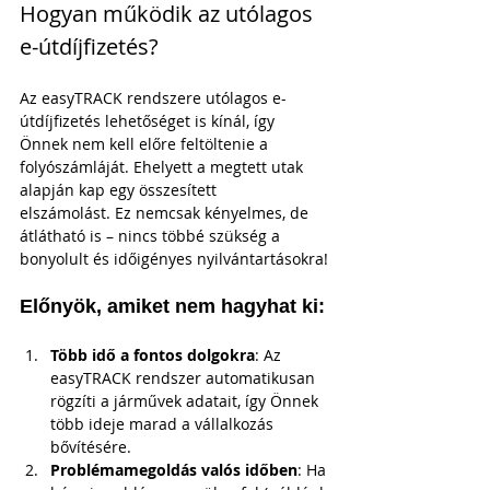
Hogyan működik az utólagos 
e-útdíjfizetés?
Az easyTRACK rendszere utólagos e-
útdíjfizetés lehetőséget is kínál, így 
Önnek nem kell előre feltöltenie a 
folyószámláját. Ehelyett a megtett utak 
alapján 
kap egy összesített 
elszámolást.
 Ez nemcsak kényelmes, de 
átlátható is – nincs többé szükség a 
bonyolult és időigényes nyilvántartásokra!
Előnyök, amiket nem hagyhat ki:
Több idő a fontos dolgokra
: Az 
easyTRACK rendszer automatikusan 
rögzíti a járművek adatait, így Önnek 
több ideje marad a vállalkozás 
bővítésére.
Problémamegoldás valós időben
: Ha 