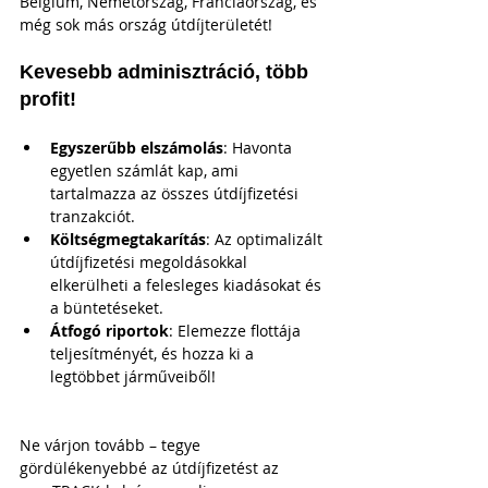
Belgium, Németország, Franciaország, és 
még sok más ország útdíjterületét!
Kevesebb adminisztráció, több 
profit!
Egyszerűbb elszámolás
: Havonta 
egyetlen számlát kap, ami 
tartalmazza az összes útdíjfizetési 
tranzakciót.
Költségmegtakarítás
: Az optimalizált 
útdíjfizetési megoldásokkal 
elkerülheti a felesleges kiadásokat és 
a büntetéseket.
Átfogó riportok
: Elemezze flottája 
teljesítményét, és hozza ki a 
legtöbbet járműveiből!
Ne várjon tovább – tegye 
gördülékenyebbé az útdíjfizetést az 