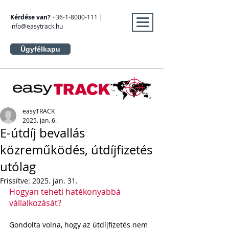
Kérdése van?
+36-1-8000-111
|
info@easytrack.hu
Ügyfélkapu
easyTRACK
2025. jan. 6.
E-útdíj bevallás
közreműködés, útdíjfizetés
utólag
Frissítve:
2025. jan. 31.
Hogyan teheti hatékonyabbá 
vállalkozását?
Gondolta volna, hogy az útdíjfizetés nem 