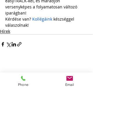
easyTRACK-kel, és maradjon 
versenyképes a folyamatosan változó 
iparágban!
Kérdése van? 
Kollégáink
 készséggel 
válaszolnak!
Hírek
Phone
Email