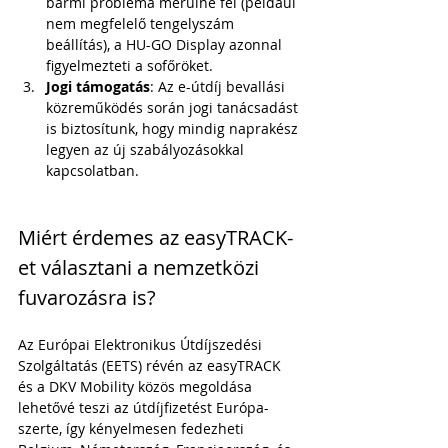
bármi probléma merülne fel (például 
nem megfelelő tengelyszám 
beállítás), a HU-GO Display azonnal 
figyelmezteti a sofőröket.
Jogi támogatás
: Az e-útdíj bevallási 
közreműködés során jogi tanácsadást 
is biztosítunk, hogy mindig naprakész 
legyen az új szabályozásokkal 
kapcsolatban.
Miért érdemes az easyTRACK-
et választani a nemzetközi 
fuvarozásra is?
Az Európai Elektronikus Útdíjszedési 
Szolgáltatás (EETS) révén az easyTRACK 
és a DKV Mobility közös megoldása 
lehetővé teszi az útdíjfizetést Európa-
szerte, így kényelmesen fedezheti 