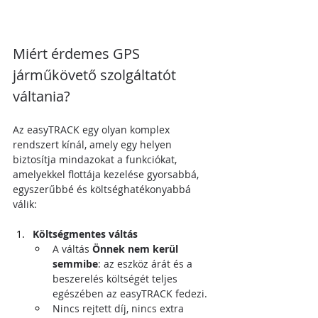
Miért érdemes GPS 
járműkövető szolgáltatót 
váltania?
Az easyTRACK egy olyan komplex 
rendszert kínál, amely egy helyen 
biztosítja mindazokat a funkciókat, 
amelyekkel flottája kezelése gyorsabbá, 
egyszerűbbé és költséghatékonyabbá 
válik:
Költségmentes váltás
A váltás 
Önnek nem kerül 
semmibe
: az eszköz árát és a 
beszerelés költségét teljes 
egészében az easyTRACK fedezi.
Nincs rejtett díj, nincs extra 