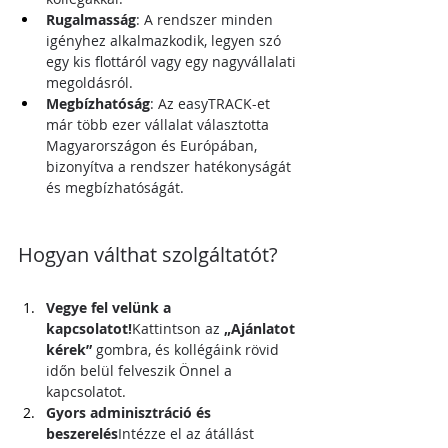
Rugalmasság
: A rendszer minden 
igényhez alkalmazkodik, legyen szó 
egy kis flottáról vagy egy nagyvállalati 
megoldásról.
Megbízhatóság
: Az easyTRACK-et 
már több ezer vállalat választotta 
Magyarországon és Európában, 
bizonyítva a rendszer hatékonyságát 
és megbízhatóságát.
Hogyan válthat szolgáltatót?
Vegye fel velünk a 
kapcsolatot!
Kattintson az 
„Ajánlatot 
kérek”
 gombra, és kollégáink rövid 
időn belül felveszik Önnel a 
kapcsolatot.
Gyors adminisztráció és 
beszerelés
Intézze el az átállást 