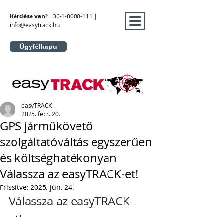
Kérdése van?
+36-1-8000-111
|
info@easytrack.hu
Ügyfélkapu
easyTRACK
2025. febr. 20.
GPS járműkövető
szolgáltatóváltás egyszerűen
és költséghatékonyan
Válassza az easyTRACK-et!
Frissítve:
2025. jún. 24.
Válassza az easyTRACK-