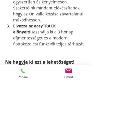
egyszerűen és kényelmesen. 
Szakértőink mindent előkészítenek, 
hogy az Ön vállalkozása zavartalanul 
működhessen.
Élvezze az easyTRACK 
előnyeit!
Használja ki a 3 hónap 
díjmentességet és a modern 
flottakezelési funkciók teljes tárházát.
Ne hagyja ki ezt a lehetőséget!
A szolgáltatóváltás most gyorsabb és 
Phone
Email
egyszerűbb, mint valaha. Költségmentes 
telepítés, 3 hónap ajándék szolgáltatás, 
és egy modern, megbízható rendszer 
várja Önt az easyTRACK-nél. Nincs mit 
veszítenie – csak nyerhet!
Kérjen ajánlatot most!
Hírek