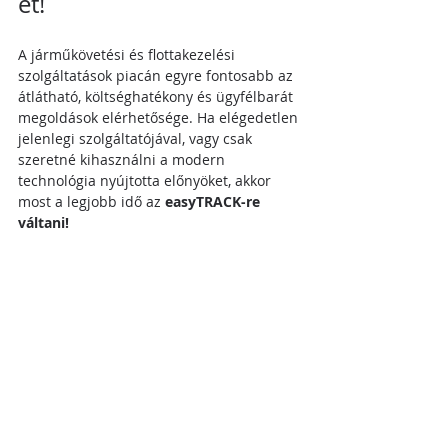
et!
A járműkövetési és flottakezelési 
szolgáltatások piacán egyre fontosabb az 
átlátható, költséghatékony és ügyfélbarát 
megoldások elérhetősége. Ha elégedetlen 
jelenlegi szolgáltatójával, vagy csak 
szeretné kihasználni a modern 
technológia nyújtotta előnyöket, akkor 
most a legjobb idő az 
easyTRACK-re 
váltani!