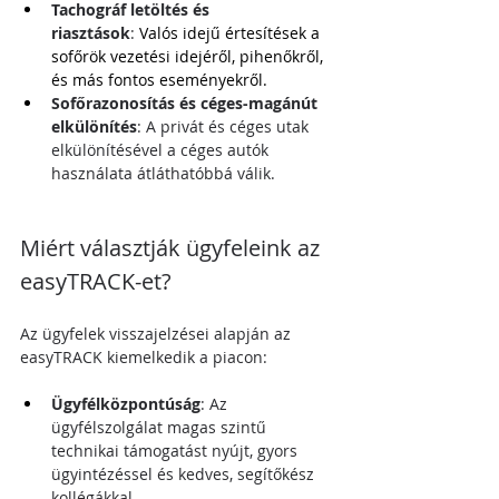
Tachográf letöltés és 
riasztások
:
 Valós idejű értesítések a 
sofőrök vezetési idejéről, pihenőkről, 
és más fontos eseményekről.
Sofőrazonosítás és céges-magánút 
elkülönítés
: A privát és céges utak 
elkülönítésével a céges autók 
használata átláthatóbbá válik.
Miért választják ügyfeleink az 
easyTRACK-et?
Az ügyfelek visszajelzései alapján az 
easyTRACK kiemelkedik a piacon:
Ügyfélközpontúság
: Az 
ügyfélszolgálat magas szintű 
technikai támogatást nyújt, gyors 
ügyintézéssel és kedves, segítőkész 
kollégákkal.