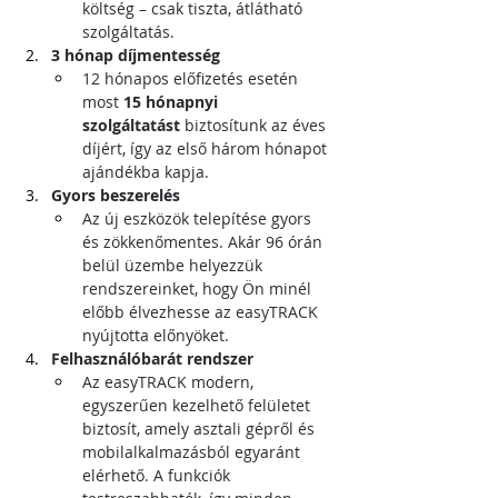
költség – csak tiszta, átlátható 
szolgáltatás.
3 hónap díjmentesség
12 hónapos előfizetés esetén 
most 
15 hónapnyi 
szolgáltatást
 biztosítunk az éves 
díjért, így az első három hónapot 
ajándékba kapja.
Gyors beszerelés
Az új eszközök telepítése gyors 
és zökkenőmentes. Akár 96 órán 
belül üzembe helyezzük 
rendszereinket, hogy Ön minél 
előbb élvezhesse az easyTRACK 
nyújtotta előnyöket.
Felhasználóbarát rendszer
Az easyTRACK modern, 
egyszerűen kezelhető felületet 
biztosít, amely asztali gépről és 
mobilalkalmazásból egyaránt 
elérhető. A funkciók 