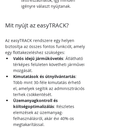
testreszabhatók, így minden 
igényre választ nyújtanak.
Mit nyújt az easyTRACK?
Az easyTRACK rendszere egy helyen 
biztosítja az összes fontos funkciót, amely 
egy flottakezeléshez szükséges:
Valós idejű járműkövetés
: Átlátható 
térképes felületen követheti járművei 
mozgását.
Kimutatások és útnyilvántartás
: 
Több mint 30-féle kimutatás érhető 
el, amelyek segítik az adminisztrációs 
terhek csökkentését.
Üzemanyagkontroll és 
költségoptimalizálás
: Részletes 
elemzések az üzemanyag-
felhasználásról, akár évi 40%-os 
megtakarítással.