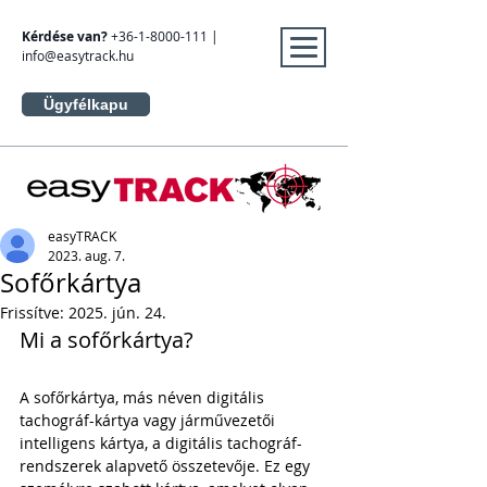
Kérdése van?
+36-1-8000-111
|
info@easytrack.hu
Ügyfélkapu
easyTRACK
2023. aug. 7.
Sofőrkártya
Frissítve:
2025. jún. 24.
Mi a sofőrkártya?
A sofőrkártya, más néven digitális 
tachográf-kártya vagy járművezetői 
intelligens kártya, a digitális tachográf-
rendszerek alapvető összetevője. Ez egy 