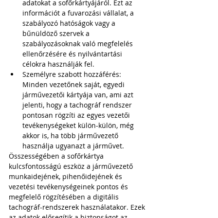
adatokat a sofőrkártyájáról. Ezt az 
információt a fuvarozási vállalat, a 
szabályozó hatóságok vagy a 
bűnüldöző szervek a 
szabályozásoknak való megfelelés 
ellenőrzésére és nyilvántartási 
célokra használják fel.
Személyre szabott hozzáférés: 
Minden vezetőnek saját, egyedi 
járművezetői kártyája van, ami azt 
jelenti, hogy a tachográf rendszer 
pontosan rögzíti az egyes vezetői 
tevékenységeket külön-külön, még 
akkor is, ha több járművezető 
használja ugyanazt a járművet.
Összességében a sofőrkártya 
kulcsfontosságú eszköz a járművezető 
munkaidejének, pihenőidejének és 
vezetési tevékenységeinek pontos és 
megfelelő rögzítésében a digitális 
tachográf-rendszerek használatakor. Ezek 
az adatok elősegítik a biztonságot az 