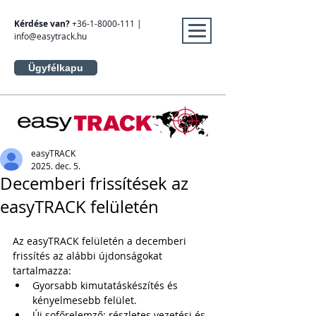
Kérdése van?
+36-1-8000-111
|
info@easytrack.hu
Ügyfélkapu
easyTRACK
2025. dec. 5.
Decemberi frissítések az
easyTRACK felületén
Az easyTRACK felületén a decemberi 
frissítés az alábbi újdonságokat 
tartalmazza:
Gyorsabb kimutatáskészítés és 
kényelmesebb felület.
Új sofőrelemző: részletes vezetési és 