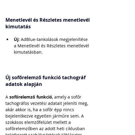
Menetlevél és Részletes menetlevél 
kimutatás
Új:
 AdBlue-tankolások megjelenítése 
a Menetlevél és Részletes menetlevél 
kimutatásban.
Új sofőrelemző funkció tachográf 
adatok alapján
A 
sofőrelemző funkció
, amely a sofőr 
tachográfos vezetési adatait jeleníti meg, 
akár akkor is, ha a sofőr épp nincs 
bejelentkezve egyetlen járműre sem. A 
szokásos elemzőfelület mellett a 
sofőrelemzőben az adott heti ciklusban 
keletkezett szabálysértések táblázatos 