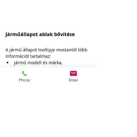
Járműállapot ablak bővítése
A jármű állapot tooltipje mostantól több 
információt tartalmaz:
jármű modell és márka,
irányszög (heading),
utolsó elindulás és megállás 
Phone
Email
időpontja. 