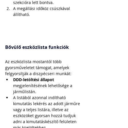
szekcióra lett bontva.
A megállási időköz csúszkával 
állítható. 
Bővülő eszközlista funkciók
Az eszközlista mostantól több 
gyorsműveletet támogat, amelyek 
felgyorsítják a diszpécseri munkát:
DDD-letöltési állapot 
megjelenítésének lehetősége a 
járműlistán.
A listából azonnal indítható 
kimutatás lekérés az adott járműre 
vagy a teljes listára, illetve az 
eszközöket gyorsan hozzá tudjuk 
adni a kimutatáskészítő felületen 
már kijelöltekhez.