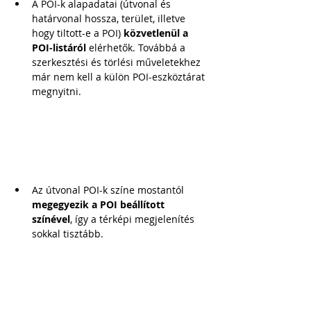
A POI-k alapadatai (útvonal és 
határvonal hossza, terület, illetve 
hogy tiltott-e a POI) 
közvetlenül a 
POI-listáról
 elérhetők. Továbbá a 
szerkesztési és törlési műveletekhez 
már nem kell a külön POI-eszköztárat 
megnyitni.
Az útvonal POI-k színe mostantól 
megegyezik a POI beállított 
színével
, így a térképi megjelenítés 
sokkal tisztább. 