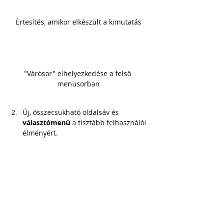
Értesítés, amikor elkészült a kimutatás
"Várósor" elhelyezkedése a felső 
menüsorban
Új, összecsukható oldalsáv és 
választómenü
 a tisztább felhasználói 
élményért. 