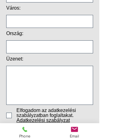
Város:
Ország:
Üzenet:
Elfogadom az adatkezelési
szabályzatban foglaltakat.
Adatkezelési szabályzat
Szeretnék értesítést kapni az
easyTRACK újdonságairól,
Phone
Email
fejlesztéseiről, ajánlatairól.