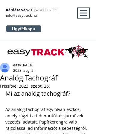
Kérdése van?
+36-1-8000-111
|
info@easytrack.hu
Ügyfélkapu
easyTRACK
2023. aug. 2.
Analóg Tachográf
Frissítve:
2023. szept. 26.
Mi az analóg tachográf?
Az analóg tachográf egy olyan eszköz, 
amely rögzíti a teherautók és járművek 
vezetési adatait. Papírkorongra való 
rajzolással ad információt a sebességről, 