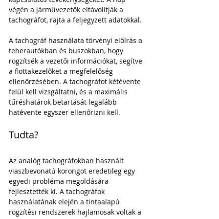
végén a járművezetők eltávolítják a 
tachográfot, rajta a feljegyzett adatokkal. 
A tachográf használata törvényi előírás a 
teherautókban és buszokban, hogy 
rögzítsék a vezetői információkat, segítve 
a flottakezelőket a megfelelőség 
ellenőrzésében. A tachográfot kétévente 
felül kell vizsgáltatni, és a maximális 
tűréshatárok betartását legalább 
hatévente egyszer ellenőrizni kell.
Tudta?
Az analóg tachográfokban használt 
viaszbevonatú korongot eredetileg egy 
egyedi probléma megoldására 
fejlesztették ki. A tachográfok 
használatának elején a tintaalapú 
rögzítési rendszerek hajlamosak voltak a 