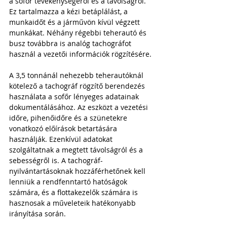
a sofőr tevékenységéről és a távolságról. 
Ez tartalmazza a kézi betáplálást, a 
munkaidőt és a járművön kívül végzett 
munkákat. Néhány régebbi teherautó és 
busz továbbra is analóg tachográfot 
használ a vezetői információk rögzítésére.
A 3,5 tonnánál nehezebb teherautóknál 
kötelező a tachográf rögzítő berendezés 
használata a sofőr lényeges adatainak 
dokumentálásához. Az eszközt a vezetési 
időre, pihenőidőre és a szünetekre 
vonatkozó előírások betartására 
használják. Ezenkívül adatokat 
szolgáltatnak a megtett távolságról és a 
sebességről is. A tachográf-
nyilvántartásoknak hozzáférhetőnek kell 
lenniük a rendfenntartó hatóságok 
számára, és a flottakezelők számára is 
hasznosak a műveleteik hatékonyabb 
irányítása során.