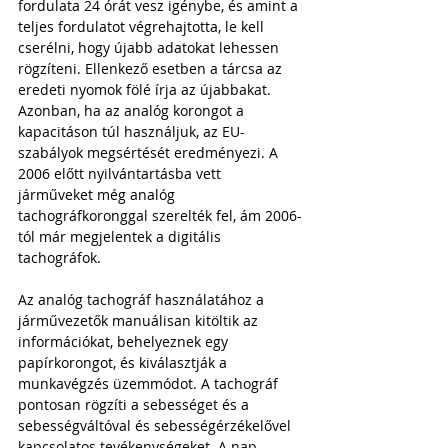
fordulata 24 órát vesz igénybe, és amint a 
teljes fordulatot végrehajtotta, le kell 
cserélni, hogy újabb adatokat lehessen 
rögzíteni. Ellenkező esetben a tárcsa az 
eredeti nyomok fölé írja az újabbakat. 
Azonban, ha az analóg korongot a 
kapacitáson túl használjuk, az EU-
szabályok megsértését eredményezi. A 
2006 előtt nyilvántartásba vett 
járműveket még analóg 
tachográfkoronggal szerelték fel, ám 2006-
tól már megjelentek a digitális 
tachográfok.
Az analóg tachográf használatához a 
járművezetők manuálisan kitöltik az 
információkat, behelyeznek egy 
papírkorongot, és kiválasztják a 
munkavégzés üzemmódot. A tachográf 
pontosan rögzíti a sebességet és a 
sebességváltóval és sebességérzékelővel 
kapcsolatos tevékenységeket. A nap 