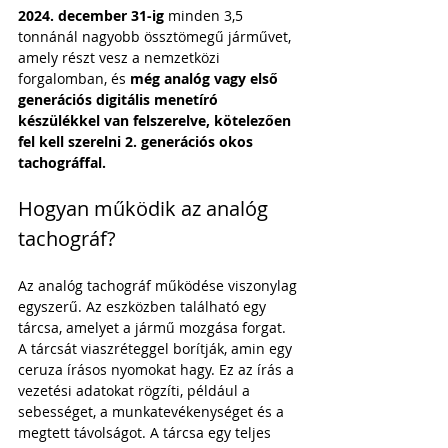
2024. december 31-ig
 minden 3,5 
tonnánál nagyobb össztömegű járművet, 
amely részt vesz a nemzetközi 
forgalomban, és 
még analóg vagy első 
generációs digitális menetíró 
készülékkel van felszerelve, kötelezően 
fel kell szerelni 2. generációs okos 
tachográffal.
Hogyan működik az analóg 
tachográf?
Az analóg tachográf működése viszonylag 
egyszerű. Az eszközben található egy 
tárcsa, amelyet a jármű mozgása forgat. 
A tárcsát viaszréteggel borítják, amin egy 
ceruza írásos nyomokat hagy. Ez az írás a 
vezetési adatokat rögzíti, például a 
sebességet, a munkatevékenységet és a 
megtett távolságot. A tárcsa egy teljes 