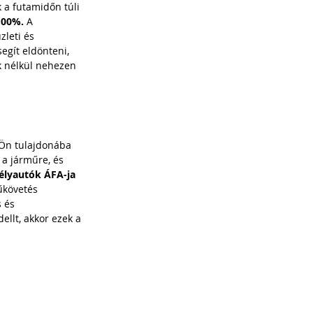
 a futamidőn túli 
100%. 
A 
zleti és 
egít eldönteni, 
k nélkül nehezen 
 Ön tulajdonába 
 a járműre, és 
élyautók ÁFA-ja 
műkövetés 
 és 
llt, akkor ezek a 