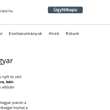
Ügyfélkapu
track.hu
at
Esettanulmányok
Hírek
Rólunk
gyar
 nyílt és zárt 
re, NAV-
s adózási 
 magyar piacon a 
önbséget hozhat a 