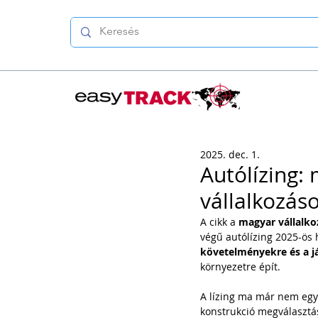
2025. dec. 1.
Autólízing:
vállalkozás
A cikk a 
magyar vállalko
végű autólízing 2025-ös h
követelményekre és a j
környezetre épít.
A lízing ma már nem egys
konstrukció megválasztás