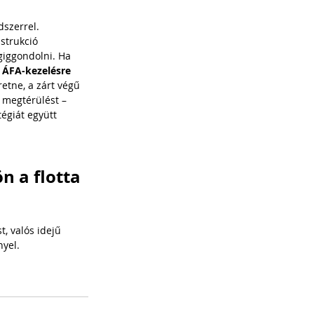
dszerrel.
strukció 
giggondolni. Ha 
 ÁFA-kezelésre 
etne, a zárt végű 
 megtérülést – 
égiát együtt 
 a flotta 
, valós idejű 
nyel.