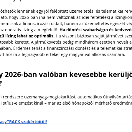
zhetők lennének egy jól felépített üzemeltetési és telematikai ren
, hogy 2026-ban (ha nem változnak az idei feltételek) a lízingkon
nemcsak a finanszírozási oldalt, hanem az üzemeltetés egészét vé
z operatív lízing a megfelelő. 
Ha döntési szabadságra és kedvező
ű lízing lehet az optimális.
 Ha viszont biztosan saját járművet szer
iztosabb keretet. A járműkövetés pedig mindhárom esetben növeli a
ban. Érdemes tehát a finanszírozási döntést és a telematikai strat
yütt hozza a legnagyobb értéket egy magyar vállalkozás számára.
y 2026-ban valóban kevesebbe kerüljön
?
 rendszere üzemanyag-megtakarítást, automatikus útnyilvántartást
i stílus-elemzést kínál – már az első hónapoktól mérhető eredmén
easyTRACK szakértőitől!