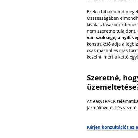
Ezek a hibák mind megelő
Összességében elmondható
kiválasztásakor érdemes 
nem szeretne tulajdont, a
van szüksége, a nyílt vég
konstrukció adja a legb
csak máshol és más formá
kezelni, mert a kettő eg
Szeretné, hog
üzemeltetése
Az easyTRACK telematikai
járműkövetést és vezetés
Kérjen konzultációt az 