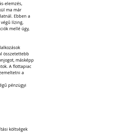
ás-elemzés, 
lkül ma már 
latnál. Ebben a 
végű lízing, 
ciók mellé úgy, 
lalkozások 
l összetettebb 
donjogot, másképp 
k. A flottapiac 
zemeltetni a 
végű pénzügyi 
tási költségek 