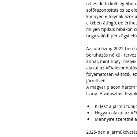
teljes flotta költségeibe
sofőrazonosítás és az el
könnyen elfolynak azok a
cikkben átfogó, de érthet
milyen tipikus hibákon c
hogy valódi pénzügyi elő
Az autólízing 2025-ben 
beruházás nélkül, terve
annál, mint hogy “melyik
alakul az ÁFA-levonhatós
folyamatosan változik, e
járműveit.
A magyar piacon három fő 
lízing. A választást leg
Ki lesz a jármű tula
Hogyan alakul az ÁF
Mennyire szeretné a 
2025-ben a járműkövetés 