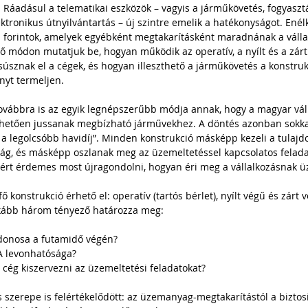
n. Ráadásul a telematikai eszközök – vagyis a járműkövetés, fogyaszt
ektronikus útnyilvántartás – új szintre emelik a hatékonyságot. Ené
 forintok, amelyek egyébként megtakarításként maradnának a válla
ő módon mutatjuk be, hogyan működik az operatív, a nyílt és a zárt 
súsznak el a cégek, és hogyan illeszthető a járműkövetés a konstruk
nyt termeljen.
továbbra is az egyik legnépszerűbb módja annak, hogy a magyar vál
zhetően jussanak megbízható járművekhez. A döntés azonban sokka
 a legolcsóbb havidíj”. Minden konstrukció másképp kezeli a tulaj
ág, és másképp oszlanak meg az üzemeltetéssel kapcsolatos feladato
zért érdemes most újragondolni, hogyan éri meg a vállalkozásnak ü
konstrukció érhető el: operatív (tartós bérlet), nyílt végű és zárt 
inkább három tényező határozza meg:
jdonosa a futamidő végén?
A levonhatósága?
cég kiszervezni az üzemeltetési feladatokat?
szerepe is felértékelődött: az üzemanyag-megtakarítástól a biztosí