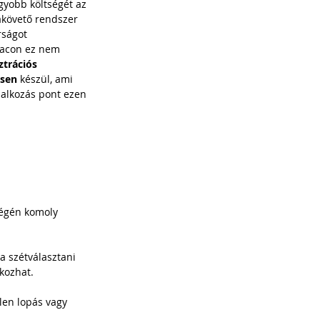
yobb költségét az 
takövető rendszer 
rságot 
acon ez nem 
trációs 
isen
 készül, ami 
lalkozás pont ezen 
végén komoly 
a szétválasztani 
kozhat.
len lopás vagy 