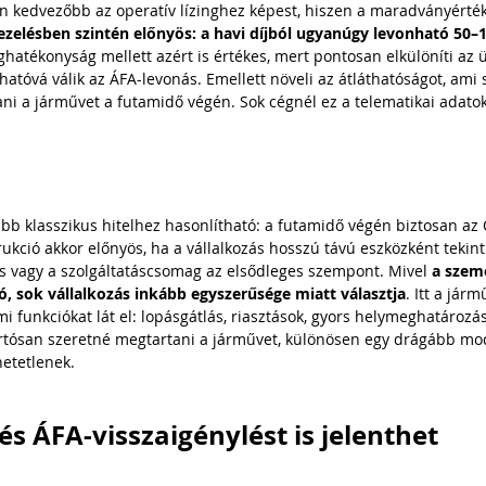
an kedvezőbb az operatív lízinghez képest, hiszen a maradványérték
zelésben szintén előnyös: a havi díjból ugyanúgy levonható 50–
ghatékonyság mellett azért is értékes, mert pontosan elkülöníti az ü
atóvá válik az ÁFA-levonás. Emellett növeli az átláthatóságot, ami s
ni a járművet a futamidő végén. Sok cégnél ez a telematikai adato
kább klasszikus hitelhez hasonlítható: a futamidő végén biztosan az
rukció akkor előnyös, ha a vállalkozás hosszú távú eszközként tekint
s vagy a szolgáltatáscsomag az elsődleges szempont. Mivel 
a szem
, sok vállalkozás inkább egyszerűsége miatt választja
. Itt a jár
 funkciókat lát el: lopásgátlás, riasztások, gyors helymeghatározás
rtósan szeretné megtartani a járművet, különösen egy drágább mode
hetetlenek.
s ÁFA-visszaigénylést is jelenthet