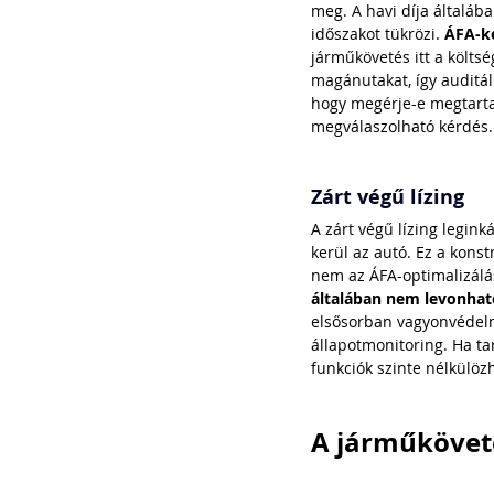
meg. A havi díja általáb
időszakot tükrözi. 
ÁFA-ke
járműkövetés itt a költsé
magánutakat, így auditálh
hogy megérje-e megtarta
megválaszolható kérdés.
Zárt végű lízing
A zárt végű lízing legin
kerül az autó. Ez a konst
nem az ÁFA-optimalizálá
általában nem levonható
elsősorban vagyonvédelmi
állapotmonitoring. Ha ta
funkciók szinte nélkülöz
A járműköveté