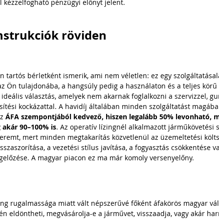
 kézzelfogható pénzügyi előnyt jelent.
nstrukciók röviden
n tartós bérletként ismerik, ami nem véletlen: ez egy szolgáltatásal
z Ön tulajdonába, a hangsúly pedig a használaton és a teljes körű
ideális választás, amelyek nem akarnak foglalkozni a szervizzel, gu
ítési kockázattal. A havidíj általában minden szolgáltatást magában 
z 
ÁFA szempontjából kedvező, hiszen legalább 50% levonható, m
g akár 90–100% is
. Az operatív lízingnél alkalmazott járműkövetési s
eremt, mert minden megtakarítás közvetlenül az üzemeltetési költs
visszaszorítása, a vezetési stílus javítása, a fogyasztás csökkentése v
gelőzése. A magyar piacon ez ma már komoly versenyelőny.
zing rugalmassága miatt vált népszerűvé főként áfakörös magyar vál
n eldöntheti, megvásárolja-e a járművet, visszaadja, vagy akár harm