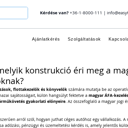
Kérdése van?
+36-1-8000-111
|
info@easy
Ajánlatkérés
Szolgáltatások
Kapcsol
 melyik konstrukció éri meg a ma
oknak?
zások, flottakezelők és könyvelők
 számára mutatja be az operatív,
azai sajátosságait, külön hangsúlyt fektetve a 
magyar ÁFA-kezelés
árműkövetés gyakorlati előnyeire
. Az összefoglaló a magyar jogi é
zerűen arról szól, hogyan juthat céges autóhoz egy vállalkozás. A
a adózási, pénzügyi és üzemeltetési kérdés is, amely jelentős kül