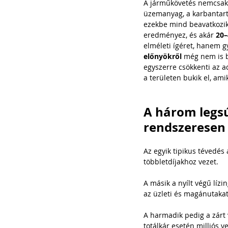
A járműkövetés nemcsak 
üzemanyag, a karbantart
ezekbe mind beavatkozi
eredményez, és akár 
20–
elméleti ígéret, hanem g
előnyökről
 még nem is b
egyszerre csökkenti az a
a területen bukik el, am
A három legsú
rendszeresen
Az egyik tipikus tévedés
többletdíjakhoz vezet.
A másik a nyílt végű lízi
az üzleti és magánutakat
A harmadik pedig a zárt 
totálkár esetén milliós v