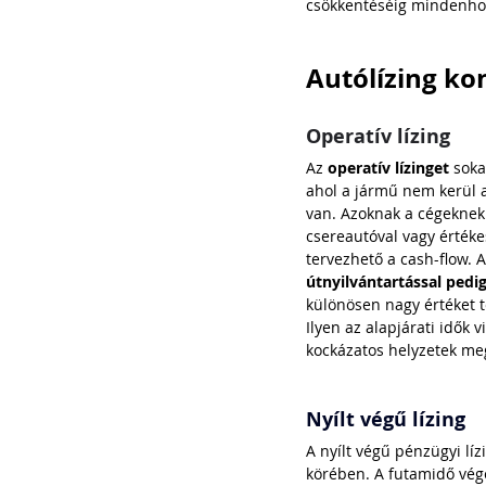
csökkentéséig mindenhol
Autólízing ko
Operatív lízing
Az 
operatív lízinget
 soka
ahol a jármű nem kerül a
van. Azoknak a cégeknek 
csereautóval vagy értékes
tervezhető a cash-flow. A
útnyilvántartással pedi
különösen nagy értéket t
Ilyen az alapjárati idők 
kockázatos helyzetek me
Nyílt végű lízing
A nyílt végű pénzügyi lí
körében. A futamidő végé