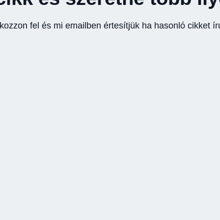
tkozzon fel és mi emailben értesítjük ha hasonló cikket ír
Cégautóadó változások
Az a
2025-ben: Mit kell tudni a
hasz
személyautós flottával
rendelkező cégeknek?