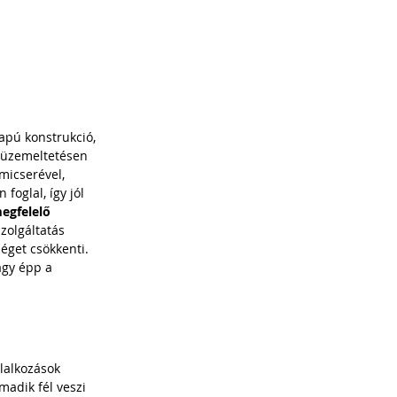
apú konstrukció, 
 üzemeltetésen 
micserével, 
foglal, így jól 
egfelelő 
zolgáltatás 
éget csökkenti. 
agy épp a 
lalkozások 
adik fél veszi 