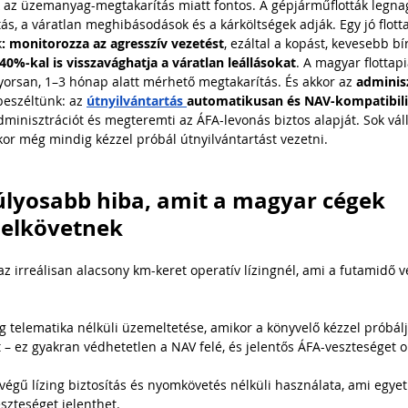
az üzemanyag-megtakarítás miatt fontos. A gépjárműflották legnag
ás, a váratlan meghibásodások és a kárköltségek adják
. Egy jó flot
k
: monitorozza az agresszív vezetést
, ezáltal a kopást, kevesebb bí
40%-kal is visszavághatja a váratlan leállásokat
. A magyar flottapi
yorsan, 1–3 hónap alatt mérhető megtakarítás. És akkor az 
adminisz
eszéltünk: az 
útnyilvántartás 
automatikusan és NAV-kompatibil
dminisztrációt és megteremti az ÁFA-levonás biztos alapját. Sok vál
ikor még mindig kézzel próbál útnyilvántartást vezetni.
lyosabb hiba, amit a magyar cégek 
 elkövetnek
 az irreálisan alacsony km-keret operatív lízingnél, ami a futamidő 
ng telematika nélküli üzemeltetése, amikor a könyvelő kézzel próbálj
 – ez gyakran védhetetlen a NAV felé, és jelentős ÁFA-veszteséget o
végű lízing biztosítás és nyomkövetés nélküli használata, ami egyet
eszteséget jelenthet.