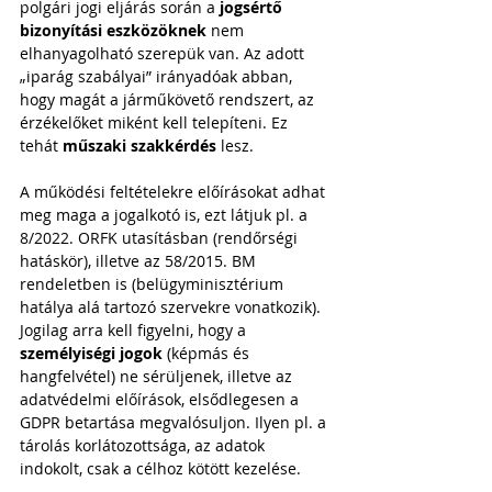
polgári jogi eljárás során a 
jogsértő 
bizonyítási eszközöknek
 nem 
elhanyagolható szerepük van. Az adott 
„iparág szabályai” irányadóak abban, 
hogy magát a járműkövető rendszert, az 
érzékelőket miként kell telepíteni. Ez 
tehát 
műszaki szakkérdés
 lesz.
A működési feltételekre előírásokat adhat 
meg maga a jogalkotó is, ezt látjuk pl. a 
8/2022. ORFK utasításban (rendőrségi 
hatáskör), illetve az 58/2015. BM 
rendeletben is (belügyminisztérium 
hatálya alá tartozó szervekre vonatkozik). 
Jogilag arra kell figyelni, hogy a 
személyiségi jogok
 (képmás és 
hangfelvétel) ne sérüljenek, illetve az 
adatvédelmi előírások, elsődlegesen a 
GDPR betartása megvalósuljon. Ilyen pl. a 
tárolás korlátozottsága, az adatok 
indokolt, csak a célhoz kötött kezelése. 