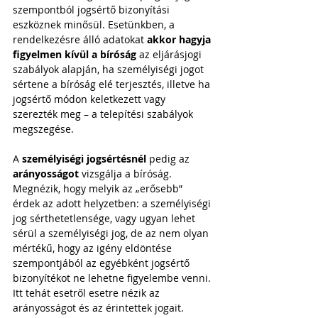
szempontból jogsértő bizonyítási 
eszköznek minősül. Esetünkben, a 
rendelkezésre álló adatokat 
akkor hagyja 
figyelmen kívül a bíróság
 az eljárásjogi 
szabályok alapján, ha személyiségi jogot 
sértene a bíróság elé terjesztés, illetve ha 
jogsértő módon keletkezett vagy 
szerezték meg – a telepítési szabályok 
megszegése. 
A 
személyiségi jogsértésnél
 pedig az 
arányosságot
 vizsgálja a bíróság. 
Megnézik, hogy melyik az „erősebb” 
érdek az adott helyzetben: a személyiségi 
jog sérthetetlensége, vagy ugyan lehet 
sérül a személyiségi jog, de az nem olyan 
mértékű, hogy az igény eldöntése 
szempontjából az egyébként jogsértő 
bizonyítékot ne lehetne figyelembe venni. 
Itt tehát esetről esetre nézik az 
arányosságot és az érintettek jogait. 