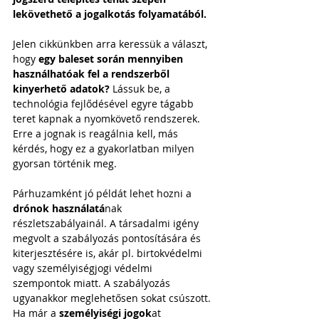
lekövethető a jogalkotás folyamatából. 
Jelen cikkünkben arra keressük a választ, 
hogy 
egy baleset során mennyiben 
használhatóak fel a rendszerből 
kinyerhető adatok?
 Lássuk be, a 
technológia fejlődésével egyre tágabb 
teret kapnak a nyomkövető rendszerek. 
Erre a jognak is reagálnia kell, más 
kérdés, hogy ez a gyakorlatban milyen 
gyorsan történik meg. 
Párhuzamként jó példát lehet hozni a 
drónok használatá
nak 
részletszabályainál. A társadalmi igény 
megvolt a szabályozás pontosítására és 
kiterjesztésére is, akár pl. birtokvédelmi 
vagy személyiségjogi védelmi 
szempontok miatt. A szabályozás 
ugyanakkor meglehetősen sokat csúszott. 
Ha már a 
személyiségi jogok
at 