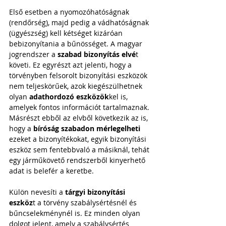
Első esetben a nyomozóhatóságnak 
(rendőrség), majd pedig a vádhatóságnak 
(ügyészség) kell kétséget kizáróan 
bebizonyítania a bűnösséget. A magyar 
jogrendszer a 
szabad bizonyítás elvé
t 
követi. Ez egyrészt azt jelenti, hogy a 
törvényben felsorolt bizonyítási eszközök 
nem teljeskörűek, azok kiegészülhetnek 
olyan 
adathordozó eszközök
kel is, 
amelyek fontos információt tartalmaznak. 
Másrészt ebből az elvből következik az is, 
hogy a 
bíróság szabadon mérlegelheti
ezeket a bizonyítékokat, egyik bizonyítási 
eszköz sem fentebbvaló a másiknál, tehát 
egy járműkövető rendszerből kinyerhető 
adat is belefér a keretbe.
Külön nevesíti a 
tárgyi bizonyítási 
eszköz
t a törvény szabálysértésnél és 
bűncselekménynél is. Ez minden olyan 
dolgot jelent, amely a szabálysértés 