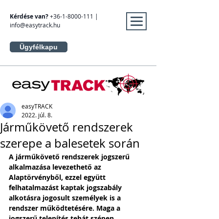
Kérdése van?
+36-1-8000-111
|
info@easytrack.hu
Ügyfélkapu
easyTRACK
2022. júl. 8.
Járműkövető rendszerek
szerepe a balesetek során
A járműkövető rendszerek jogszerű 
alkalmazása levezethető az 
Alaptörvényből, ezzel együtt 
felhatalmazást kaptak jogszabály 
alkotásra jogosult személyek is a 
rendszer működtetésére. Maga a 
jogszerű telepítés tehát szépen 