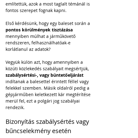
említettük, azok a most taglalt témánál is 
fontos szerepet fognak kapni.
Első kérdésünk, hogy egy baleset során a 
pontos körülmények tisztázása
mennyiben múlhat a járműkövető 
rendszeren, felhasználhatóak-e 
korlátlanul az adatok? 
Vegyük külön azt, hogy amennyiben a 
közúti közlekedés szabályait megsértjük, 
szabálysértési-, vagy büntetőeljárást
indítanak a balesettel érintett féllel vagy 
felekkel szemben. Másik oldalról pedig a 
gépjárműben keletkezett kár megtérítése 
merül fel, ezt a polgári jog szabályai 
rendezik. 
Bizonyítás szabálysértés vagy 
bűncselekmény esetén