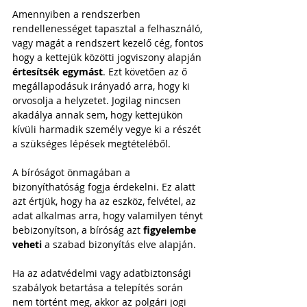
Amennyiben a rendszerben 
rendellenességet tapasztal a felhasználó, 
vagy magát a rendszert kezelő cég, fontos 
hogy a kettejük közötti jogviszony alapján 
értesítsék egymást
. Ezt követően az ő 
megállapodásuk irányadó arra, hogy ki 
orvosolja a helyzetet. Jogilag nincsen 
akadálya annak sem, hogy kettejükön 
kívüli harmadik személy vegye ki a részét 
a szükséges lépések megtételéből.  
A bíróságot önmagában a 
bizonyíthatóság fogja érdekelni. Ez alatt 
azt értjük, hogy ha az eszköz, felvétel, az 
adat alkalmas arra, hogy valamilyen tényt 
bebizonyítson, a bíróság azt
 figyelembe 
veheti
 a szabad bizonyítás elve alapján. 
Ha az adatvédelmi vagy adatbiztonsági 
szabályok betartása a telepítés során 
nem történt meg, akkor az polgári jogi 