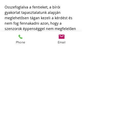
Összefoglalva a fentieket, a bírói 
gyakorlat tapasztalatunk alapján 
meglehetősen tágan kezeli a kérdést és 
nem fog fennakadni azon, hogy a 
szenzorok éppenséggel nem megfelelően 
voltak elhelyezve, ha egyébként 
bizonyítékként felhasználható az adat és 
Phone
Email
egyéb személyiségi jogot sem sért 
súlyosan. 
Jogi kockázat abban rejlik, hogy a 
megfelelő műszaki szabályok 
elmulasztása külön eljárásban 
adatvédelmi intézkedést
 vonhat maga 
után. Személyiségi jogsértésnél szintén 
számolni lehet azzal, hogy külön 
eljárásban nem vagyoni kártérítési 
igénnyel lép fel az érintett.   
dr. Krizsán Zoltán
D.A.S. Jogszerviz