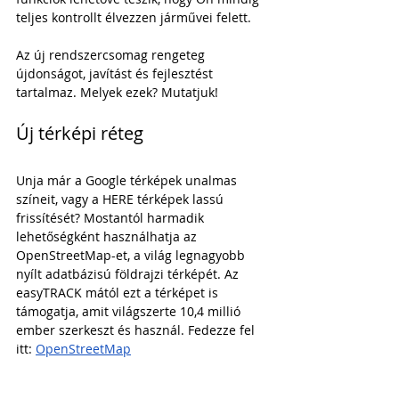
teljes kontrollt élvezzen járművei felett.
Az új rendszercsomag rengeteg 
újdonságot, javítást és fejlesztést 
tartalmaz. Melyek ezek? Mutatjuk!
Új térképi réteg
Unja már a Google térképek unalmas 
színeit, vagy a HERE térképek lassú 
frissítését? Mostantól harmadik 
lehetőségként használhatja az 
OpenStreetMap-et, a világ legnagyobb 
nyílt adatbázisú földrajzi térképét. Az 
easyTRACK mától ezt a térképet is 
támogatja, amit világszerte 10,4 millió 
ember szerkeszt és használ. Fedezze fel 
itt: 
OpenStreetMap