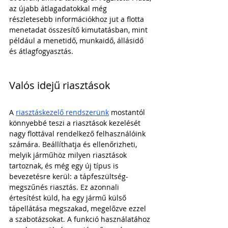
az újabb átlagadatokkal még 
részletesebb információkhoz jut a flotta 
menetadat összesítő kimutatásban, mint 
például a menetidő, munkaidő, állásidő 
és átlagfogyasztás.
Valós idejű riasztások
A 
riasztáskezelő rendszerünk
 mostantól 
könnyebbé teszi a riasztások kezelését 
nagy flottával rendelkező felhasználóink 
számára. Beállíthatja és ellenőrizheti, 
melyik járműhöz milyen riasztások 
tartoznak, és még egy új típus is 
bevezetésre kerül: a tápfeszültség-
megszűnés riasztás. Ez azonnali 
értesítést küld, ha egy jármű külső 
tápellátása megszakad, megelőzve ezzel 
a szabotázsokat. A funkció használatához 