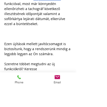
funkcióval, most már könnyedén 
ellenőrizheti a tachográf következő 
illesztésének időpontját valamint a 
sofőrkártya lejárati dátumát, elkerülve 
ezzel a büntetéseket.
Ezen újítások mellett javítócsomagot is 
biztosítunk, hogy a rendszerünk mindig a 
legjobb legyen az Ön számára. 
Szeretne többet megtudni az új 
funkciókról? Keresse 
ügyfélszolgálatunkat, ahol örömmel 
nyújtunk bővebb információt!
Phone
Email
Minden nap azon dolgozunk, hogy 
ügyfeleink minden igényét kielégítsük, így 
ha hibát észlel az easyTRACK használata 
közben, kérjük, jelezze nekünk az 