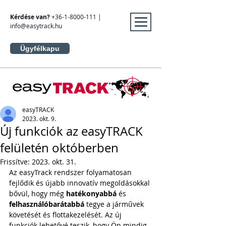
Kérdése van?
+36-1-8000-111
|
info@easytrack.hu
Ügyfélkapu
easyTRACK
2023. okt. 9.
Új funkciók az easyTRACK
felületén októberben
Frissítve:
2023. okt. 31.
Az easyTrack rendszer folyamatosan 
fejlődik és újabb innovatív megoldásokkal 
bővül, hogy még 
hatékonyabbá
 és 
felhasználóbarátabbá
 tegye a járművek 
követését és flottakezelését. Az új 
funkciók lehetővé teszik, hogy Ön mindig 