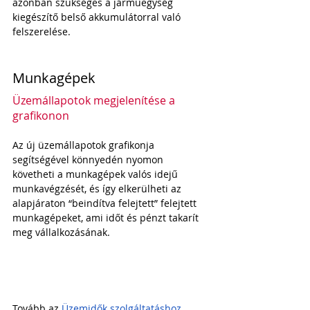
azonban szükséges a járműegység 
kiegészítő belső akkumulátorral való 
felszerelése.
Munkagépek
Üzemállapotok megjelenítése a 
grafikonon
Az új üzemállapotok grafikonja 
segítségével könnyedén nyomon 
követheti a munkagépek valós idejű 
munkavégzését, és így elkerülheti az 
alapjáraton “beindítva felejtett” felejtett 
munkagépeket, ami időt és pénzt takarít 
meg vállalkozásának. 
Tovább az 
Üzemidők szolgáltatáshoz