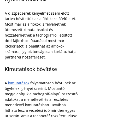
A diszpécserek kényelmét szem előtt 
tartva bővítettük az alfiók kezelőfelületét. 
Most már az alfiókok is felvehetnek 
ütemezett kimutatásokat és 
hozzáférhetnek a tachográfról letöltött 
ddd fájlokhoz. Ráadásul most már 
időkorlátot is beállíthat az alfiókok 
számára, így biztonságosan korlátozhatja 
partnerei hozzáférését.
Kimutatások bővítése
A 
kimutatások
 folyamatosan bővülnek az 
ügyfelek igényei szerint. Mostantól 
megjelenítjük a tachográf-alapú összesítő 
adatokat a menetlevél és a részletes 
menetlevél kimutatásban. Továbbá 
látható lesz a vezetési idő minden egyes 
út során, amit a tachográf rögzített. Plusz, 